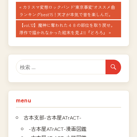
投
前
カリスマ変態ロックバンド’東京事変’オススメ曲
の
ランキングbest15！天才が本気で音を楽しんだ。
稿
記
次
【vol.12】魔神に奪われた４８の部位を取り戻せ。
ナ
事:
の
原作で描かれなかった結末を見よ!!『どろろ』
記
ビ
事:
ゲ
ー
シ
ョ
menu
ン
古本支部-古本屋ATrACT-
-古本屋ATrACT-漫画図鑑