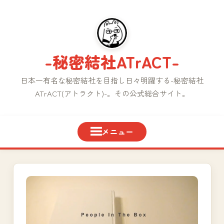
コ
ン
テ
ン
-秘密結社ATrACT-
ツ
へ
日本一有名な秘密結社を目指し日々明躍する-秘密結社
ス
ATrACT(アトラクト)-。その公式総合サイト。
キ
ッ
プ