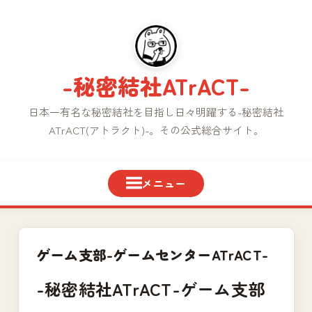
コ
ン
テ
ン
-秘密結社ATrACT-
ツ
へ
日本一有名な秘密結社を目指し日々明躍する-秘密結社
ス
ATrACT(アトラクト)-。その公式総合サイト。
キ
ッ
プ
ゲーム支部-ゲームセンターATrACT-
-秘密結社ATrACT-ゲーム支部