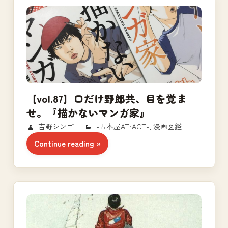
【vol.87】口だけ野郎共、目を覚ま
せ。『描かないマンガ家』
2017/11/29
吉野シンゴ
-古本屋ATrACT-
,
漫画図鑑
Continue reading