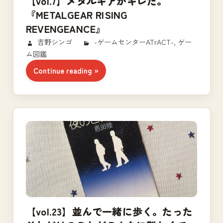
【vol.7】メタルギアがキレた。
『METALGEAR RISING
REVENGEANCE』
2017/11/24
吉野シンゴ
-ゲームセンターATrACT-
,
ゲー
ム図鑑
Continue reading
【vol.23】並んで一緒に歩く。たった