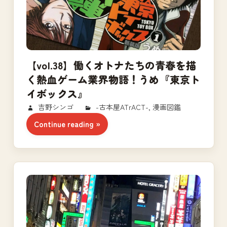
【vol.38】働くオトナたちの青春を描
く熱血ゲーム業界物語！うめ『東京ト
イボックス』
2017/11/25
吉野シンゴ
-古本屋ATrACT-
,
漫画図鑑
Continue reading