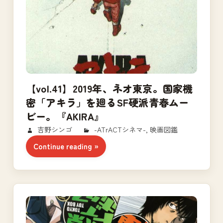
【vol.41】2019年、ネオ東京。国家機
密「アキラ」を廻るSF硬派青春ムー
ビー。『AKIRA』
2017/11/29
吉野シンゴ
-ATrACTシネマ-
,
映画図鑑
Continue reading