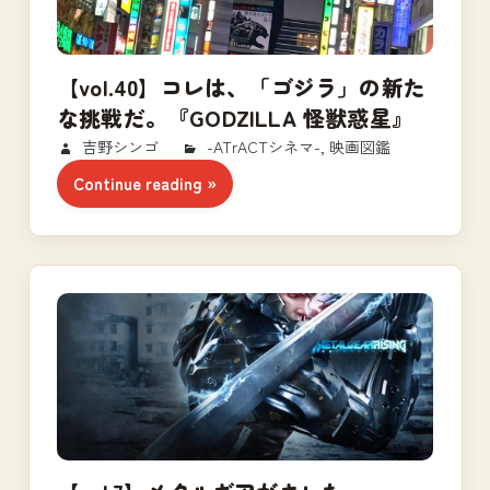
【vol.40】コレは、「ゴジラ」の新た
な挑戦だ。『GODZILLA 怪獣惑星』
2017/11/24
吉野シンゴ
-ATrACTシネマ-
,
映画図鑑
Continue reading