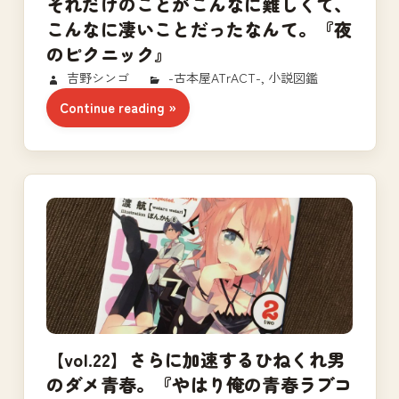
それだけのことがこんなに難しくて、
こんなに凄いことだったなんて。『夜
のピクニック』
2017/11/24
吉野シンゴ
-古本屋ATrACT-
,
小説図鑑
Continue reading
【vol.22】さらに加速するひねくれ男
のダメ青春。『やはり俺の青春ラブコ