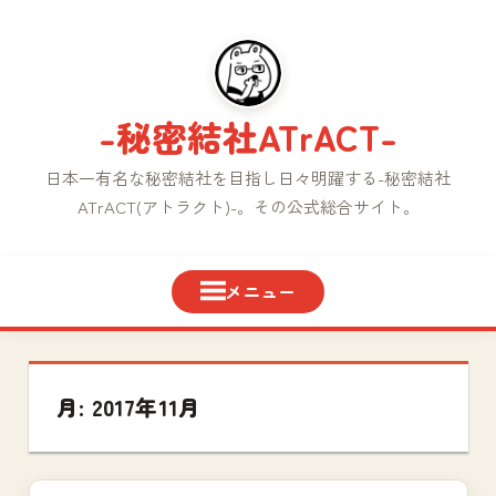
コ
ン
テ
ン
-秘密結社ATrACT-
ツ
へ
日本一有名な秘密結社を目指し日々明躍する-秘密結社
ス
ATrACT(アトラクト)-。その公式総合サイト。
キ
ッ
プ
月:
2017年11月