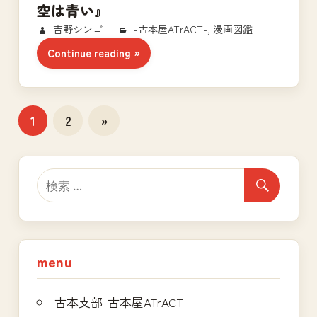
空は青い』
2017/11/15
吉野シンゴ
-古本屋ATrACT-
,
漫画図鑑
Continue reading
投
次
1
2
»
の
稿
記
の
事
ペ
ー
ジ
menu
送
古本支部-古本屋ATrACT-
り