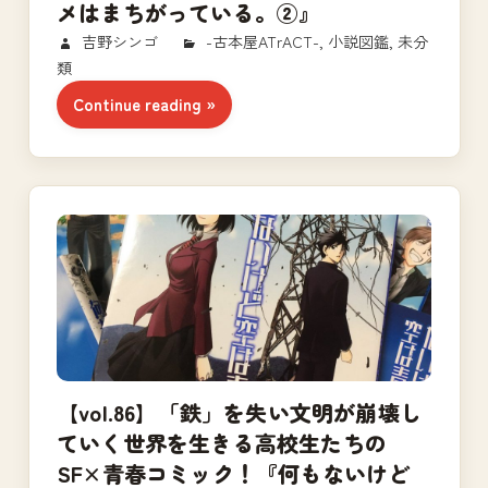
メはまちがっている。②』
2017/11/15
吉野シンゴ
-古本屋ATrACT-
,
小説図鑑
,
未分
類
Continue reading
【vol.86】「鉄」を失い文明が崩壊し
ていく世界を生きる高校生たちの
SF×青春コミック！『何もないけど