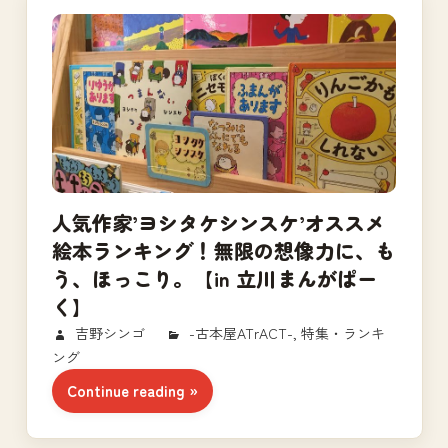
人気作家’ヨシタケシンスケ’オススメ
絵本ランキング！無限の想像力に、も
う、ほっこり。【in 立川まんがぱー
く】
2018/12/16
吉野シンゴ
-古本屋ATrACT-
,
特集・ランキ
ング
Continue reading