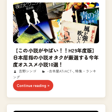
【この小説がやばい！！H29年度版】
日本屈指の小説オタクが厳選する今年
度オススメ小説10選！
2018/04/11
吉野シンゴ
-古本屋ATrACT-
,
特集・ランキ
ング
Continue reading