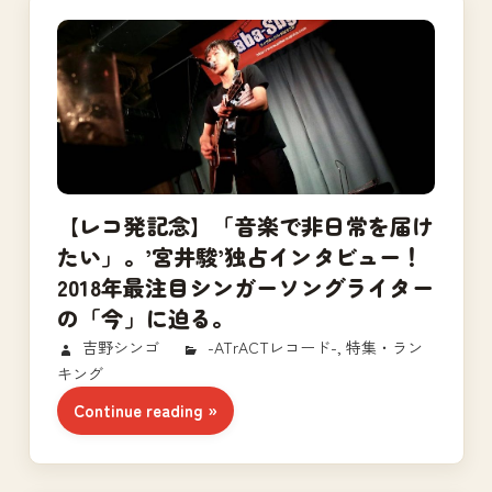
【レコ発記念】「音楽で非日常を届け
たい」。’宮井駿’独占インタビュー！
2018年最注目シンガーソングライター
の「今」に迫る。
2018/10/02
吉野シンゴ
-ATrACTレコード-
,
特集・ラン
キング
Continue reading