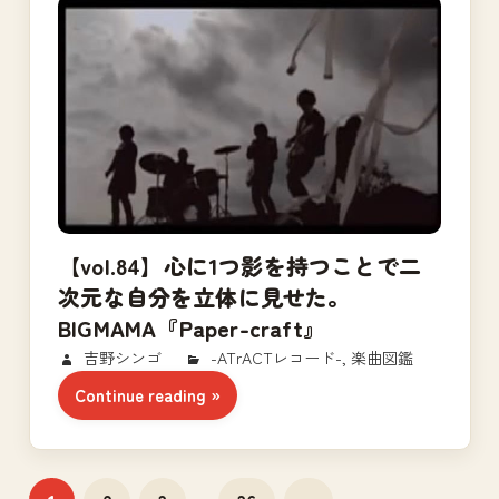
【vol.84】心に1つ影を持つことで二
次元な自分を立体に見せた。
BIGMAMA『Paper-craft』
2018/03/27
吉野シンゴ
-ATrACTレコード-
,
楽曲図鑑
Continue reading
投