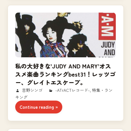
私の大好きな’JUDY AND MARY’オス
スメ楽曲ランキングbest31！レッツゴ
ー、グレイトエスケープ。
2018/11/27
吉野シンゴ
-ATrACTレコード-
,
特集・ラン
キング
Continue reading