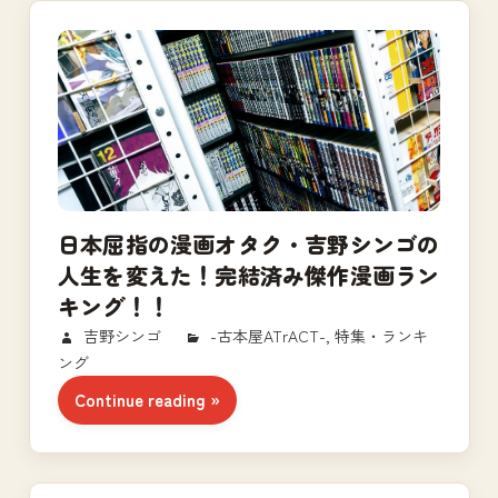
日本屈指の漫画オタク・吉野シンゴの
人生を変えた！完結済み傑作漫画ラン
キング！！
2018/08/27
吉野シンゴ
-古本屋ATrACT-
,
特集・ランキ
ング
Continue reading