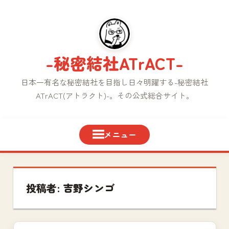
コ
ン
テ
ン
-秘密結社ATrACT-
ツ
へ
日本一有名な秘密結社を目指し日々明躍する-秘密結社
ス
ATrACT(アトラクト)-。その公式総合サイト。
キ
ッ
プ
投稿者:
吉野シンゴ