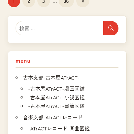
次
1
2
3
…
36
»
の
稿
記
の
事
ペ
ー
ジ
menu
送
古本支部-古本屋ATrACT-
り
-古本屋ATrACT-漫画図鑑
-古本屋ATrACT-小説図鑑
-古本屋ATrACT-書籍図鑑
音楽支部-ATrACTレコード-
-ATrACTレコード-楽曲図鑑