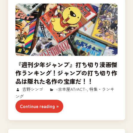
『週刊少年ジャンプ』打ち切り漫画傑
作ランキング！ジャンプの打ち切り作
品は隠れた名作の宝庫だ！！
2018/06/09
吉野シンゴ
-古本屋ATrACT-
,
特集・ランキ
ング
Continue reading