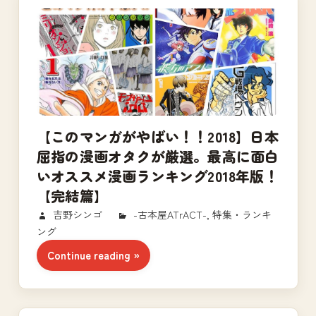
【このマンガがやばい！！2018】日本
屈指の漫画オタクが厳選。最高に面白
いオススメ漫画ランキング2018年版！
【完結篇】
2018/12/31
吉野シンゴ
-古本屋ATrACT-
,
特集・ランキ
ング
Continue reading