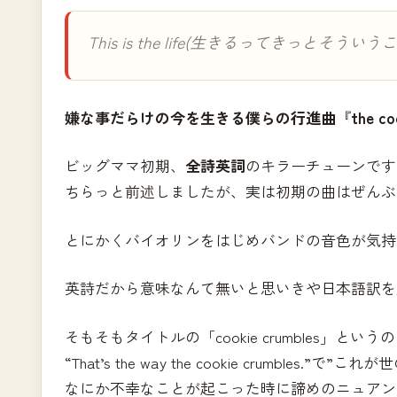
This is the life(生きるってきっとそう
嫌な事だらけの今を生きる僕らの行進曲
『
the co
ビッグママ初期、
全詩英詞
のキラーチューンです
ちらっと前述しましたが、実は初期の曲はぜんぶ
とにかくバイオリンをはじめバンドの音色が気持
英詩だから意味なんて無いと思いきや日本語訳を
そもそもタイトルの「cookie crumbles」という
“That’s the way the cookie crumbles
なにか不幸なことが起こった時に諦めのニュアン