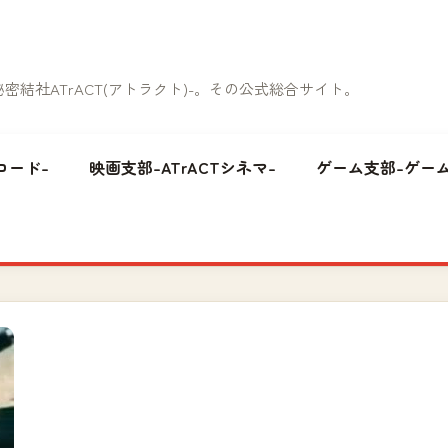
結社ATrACT(アトラクト)-。その公式総合サイト。
コード-
映画支部-ATrACTシネマ-
ゲーム支部-ゲーム