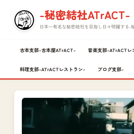
コ
-秘密結社ATrACT-
ン
テ
日本一有名な秘密結社を目指し日々明躍する-秘密
ン
ツ
へ
古本支部-古本屋ATrACT-
音楽支部-ATrACTレ
ス
キ
料理支部-ATrACTレストラン-
ブログ支部-
ッ
プ