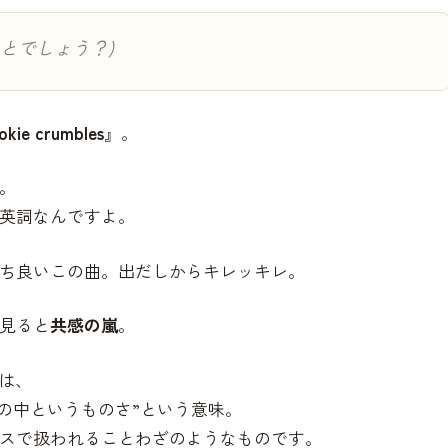
いうことでしょう？)
okie crumbles
』。
。
英詞なんですよ。
ち良いこの曲。出だしからキレッキレ。
見ると
共感の嵐
。
のは、
.”で”これが世の中というものさ”という意味。
スで扱われることわざのようなものです。