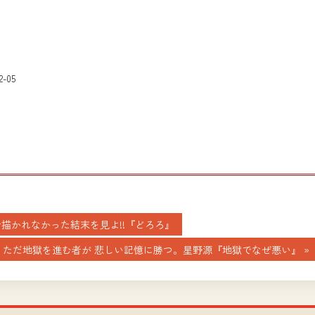
2-05
で描かれなかった結末を見よ!!『どろろ』
.79】ただ地獄を進む者が 悲しい記憶に勝つ。星野源『地獄でなぜ悪い』