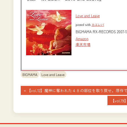
Love and Leave
posted with
カエレバ
BIGMAMA RX-RECORDS 2007-1
Amazon
楽天市場
BIGMAMA
Love and Leave
投
前
【vol.12】魔神に奪われた４８の部位を取り戻せ。原作
の
稿
次
【vol
記
の
ナ
事:
記
事:
ビ