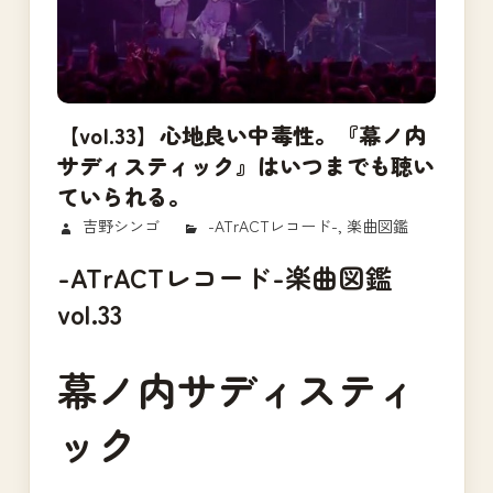
【vol.33】心地良い中毒性。『幕ノ内
サディスティック』はいつまでも聴い
ていられる。
2017/10/24
吉野シンゴ
-ATrACTレコード-
,
楽曲図鑑
-ATrACTレコード-楽曲図鑑
vol.33
幕ノ内サディスティ
ック