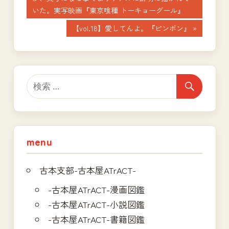
稿
記
いた。実写映画『東京喰種 トーキョーグール』
ナ
事:
次
【vol.18】愛してんよ。『ピンポン』
の
ビ
記
ゲ
事:
ー
シ
ョ
menu
ン
古本支部-古本屋ATrACT-
-古本屋ATrACT-漫画図鑑
-古本屋ATrACT-小説図鑑
-古本屋ATrACT-書籍図鑑