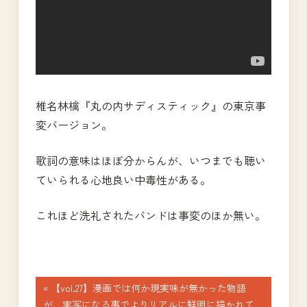
椎名林檎『丸の内サディスティック』の東京事
変バージョン。
歌詞の意味はほぼ分からんが、いつまでも聴い
ていられる心地良い中毒性がある。
これほど洗礼されたバンドは事変のほか無い。
投
前
【vol.27】漫画では何か現実味が無かった物語
の
が、実写になる事でよりリアルに鮮明に描かれて