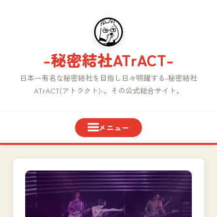
コ
ン
テ
ン
-秘密結社ATrACT-
ツ
へ
日本一有名な秘密結社を目指し日々明躍する-秘密結社
ス
ATrACT(アトラクト)-。その公式総合サイト。
キ
ッ
プ