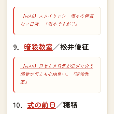
【vol.8】スタイリッシュ坂本の何気
ない日常。『坂本ですが？』
9．
暗殺教室
／松井優征
【vol.9】日常と非日常が混ざり合う
感覚が何とも心地良い。『暗殺教
室』
10．
式の前日
／穂積