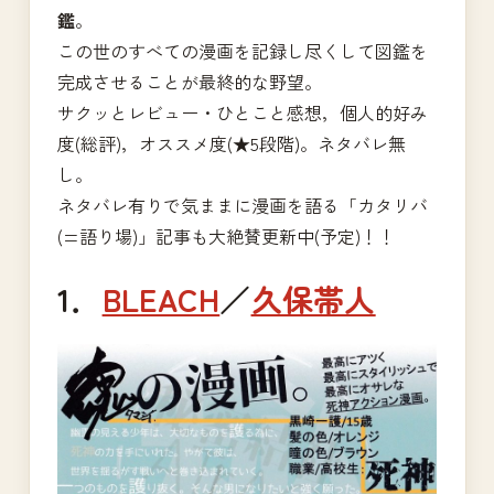
鑑
。
この世のすべての漫画を記録し尽くして図鑑を
完成させることが最終的な野望。
サクッとレビュー・ひとこと感想，個人的好み
度(総評)，オススメ度(★5段階)。ネタバレ無
し。
ネタバレ有りで気ままに漫画を語る「カタリバ
(=語り場)」記事も大絶賛更新中(予定)！！
1．
BLEACH
／
久保帯人