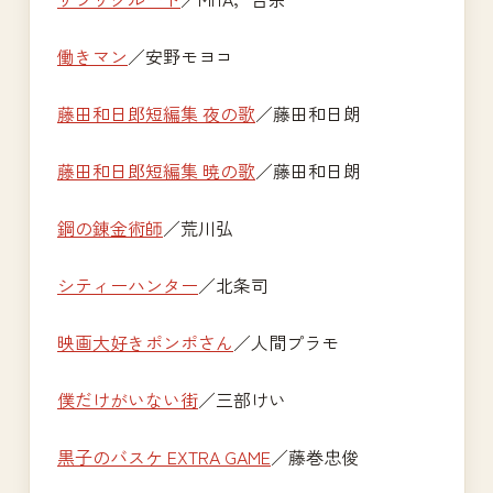
働きマン
／安野モヨコ
藤田和日郎短編集 夜の歌
／藤田和日朗
藤田和日郎短編集 暁の歌
／藤田和日朗
鋼の錬金術師
／荒川弘
シティーハンター
／北条司
映画大好きポンポさん
／人間プラモ
僕だけがいない街
／三部けい
黒子のバスケ EXTRA GAME
／藤巻忠俊