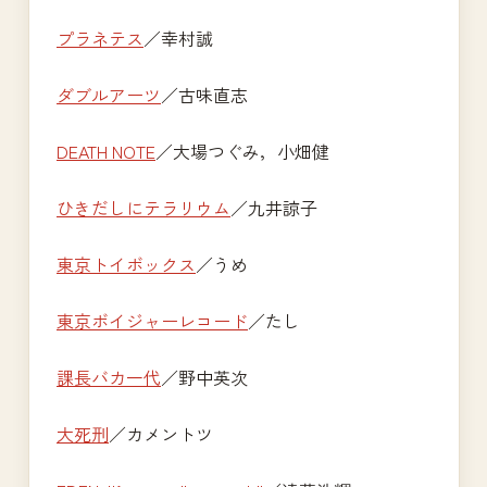
プラネテス
／幸村誠
ダブルアーツ
／古味直志
DEATH NOTE
／大場つぐみ，小畑健
ひきだしにテラリウム
／九井諒子
東京トイボックス
／うめ
東京ボイジャーレコード
／たし
課長バカ一代
／野中英次
大死刑
／カメントツ