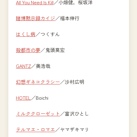
All You Need Is Kill
／小畑健，桜坂洋
賭博黙示録カイジ
／福本伸行
はくし病
／つくすん
殻都市の夢
／鬼頭莫宏
GANTZ
／奥浩哉
幻想ギネコクラシー
／沙村広明
HOTEL
／Boichi
ミルククローゼット
／富沢ひとし
テルマエ・ロマエ
／ヤマザキマリ