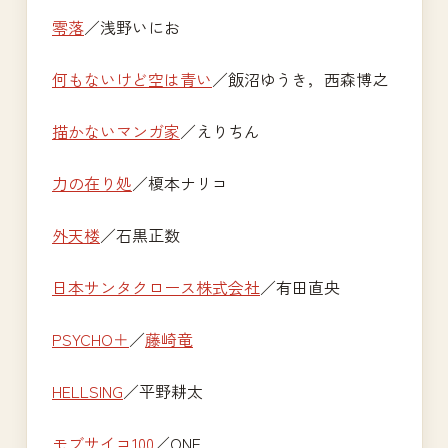
零落
／浅野いにお
何もないけど空は青い
／飯沼ゆうき，西森博之
描かないマンガ家
／えりちん
力の在り処
／榎本ナリコ
外天楼
／石黒正数
日本サンタクロース株式会社
／有田直央
PSYCHO＋
／
藤崎竜
HELLSING
／平野耕太
モブサイコ100
／ONE