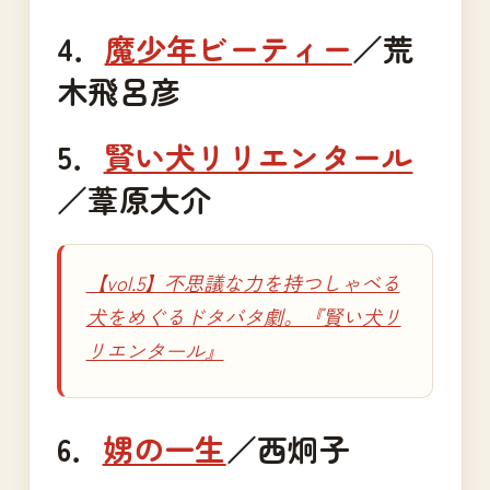
4．
魔少年ビーティー
／荒
木飛呂彦
5．
賢い犬リリエンタール
／葦原大介
【vol.5】不思議な力を持つしゃべる
犬をめぐるドタバタ劇。『賢い犬リ
リエンタール』
6．
娚の一生
／西炯子