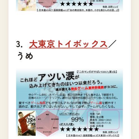
3．
大東京トイボックス
／
うめ