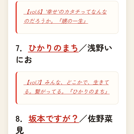
【vol.6】’幸せ’のカタチってなんな
のだろうか。『娚の一生』
7．
ひかりのまち
／浅野い
にお
【vol.7】みんな、どこかで、生きて
る。繋がってる。『ひかりのまち』
8．
坂本ですが？
／佐野菜
見