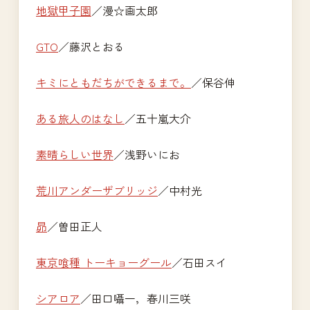
地獄甲子園
／漫☆画太郎
GTO
／藤沢とおる
キミにともだちができるまで。
／保谷伸
ある旅人のはなし
／五十嵐大介
素晴らしい世界
／浅野いにお
荒川アンダーザブリッジ
／中村光
昴
／曽田正人
東京喰種 トーキョーグール
／石田スイ
シアロア
／田口囁一，春川三咲