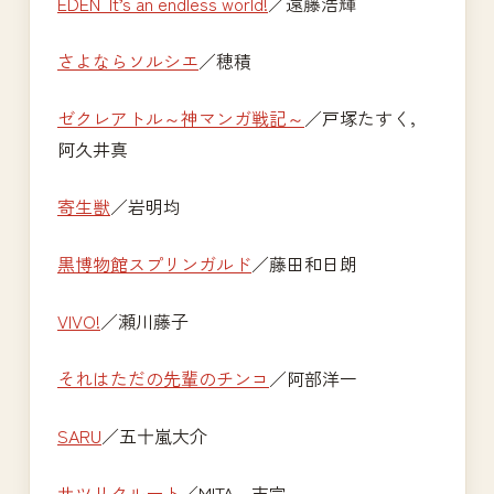
EDEN It’s an endless world!
／遠藤浩輝
さよならソルシエ
／穂積
ゼクレアトル～神マンガ戦記～
／戸塚たすく，
阿久井真
寄生獣
／岩明均
黒博物館スプリンガルド
／藤田和日朗
VIVO!
／瀬川藤子
それはただの先輩のチンコ
／阿部洋一
SARU
／五十嵐大介
サツリクルート
／MITA，吉宗