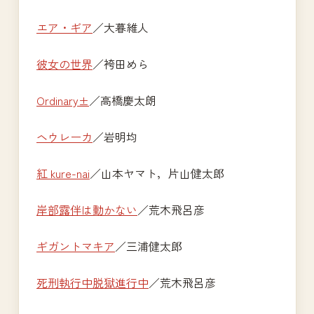
エア・ギア
／大暮維人
彼女の世界
／袴田めら
Ordinary±
／高橋慶太朗
ヘウレーカ
／岩明均
紅 kure-nai
／山本ヤマト，片山健太郎
岸部露伴は動かない
／荒木飛呂彦
ギガントマキア
／三浦健太郎
死刑執行中脱獄進行中
／荒木飛呂彦