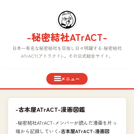
コ
ン
テ
ン
-秘密結社ATrACT-
ツ
へ
日本一有名な秘密結社を目指し日々明躍する-秘密結社
ス
ATrACT(アトラクト)-。その公式総合サイト。
キ
ッ
プ
-古本屋ATrACT-漫画図鑑
-秘密結社ATrACT-メンバーが読んだ漫画を片っ
端から記録していく
-古本屋ATrACT-漫画図