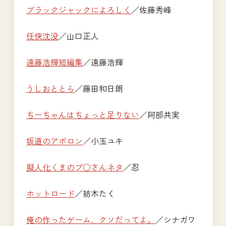
ブラックジャックによろしく
／佐藤秀峰
任侠沈没
／山口正人
遠藤浩輝短編集
／遠藤浩輝
うしおととら
／藤田和日朗
ちーちゃんはちょっと足りない
／阿部共実
坂道のアポロン
／小玉ユキ
擬人化くまのプ○さんネタ
／忍
ホットロード
／紡木たく
俺の作ったゲーム、クソだってよ。
／シナガワ