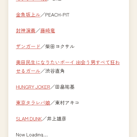
金魚坂上ル
／PEACH-PIT
封神演義
／
藤崎竜
ザンガード
／柴田ヨクサル
奥田民生になりたいボーイ 出会う男すべて狂わ
せるガール
／渋谷直角
HUNGRY JOKER
／田畠祐基
東京タラレバ娘
／東村アキコ
SLAM DUNK
／井上雄彦
Now Loading…