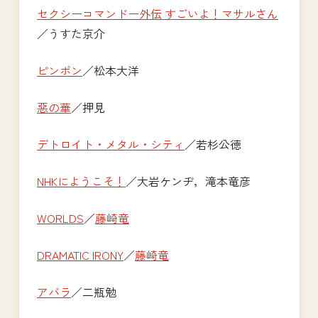
セクシーコマンドー外伝 すごいよ！マサルさん
／うすた京介
ピンポン
／松本大洋
惡の華
／押見
デトロイト・メタル・シティ
／若杉公徳
NHKにようこそ！
／大岩ケンヂ，滝本竜彦
WORLDS
／
藤崎竜
DRAMATIC IRONY
／
藤崎竜
アバラ
／二瓶勉