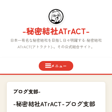
コ
ン
テ
ン
-秘密結社ATrACT-
ツ
へ
日本一有名な秘密結社を目指し日々明躍する-秘密結社
ス
ATrACT(アトラクト)-。その公式総合サイト。
キ
ッ
プ
ブログ支部-
-秘密結社ATrACT-ブログ支部