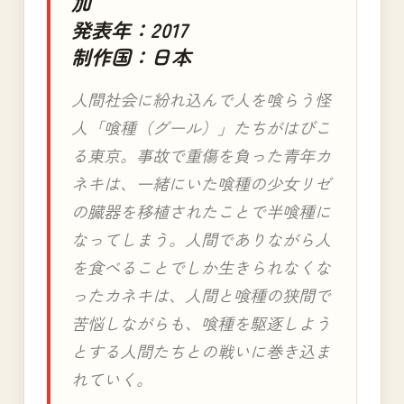
加
発表年：2017
制作国：日本
人間社会に紛れ込んで人を喰らう怪
人「喰種（グール）」たちがはびこ
る東京。事故で重傷を負った青年カ
ネキは、一緒にいた喰種の少女リゼ
の臓器を移植されたことで半喰種に
なってしまう。人間でありながら人
を食べることでしか生きられなくな
ったカネキは、人間と喰種の狭間で
苦悩しながらも、喰種を駆逐しよう
とする人間たちとの戦いに巻き込ま
れていく。