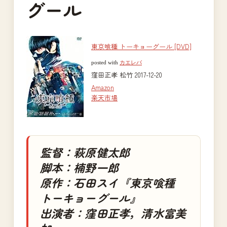
グール
東京喰種 トーキョーグール [DVD]
posted with
カエレバ
窪田正孝 松竹 2017-12-20
Amazon
楽天市場
監督：萩原健太郎
脚本：楠野一郎
原作：石田スイ『東京喰種
トーキョーグール』
出演者：窪田正孝，清水富美