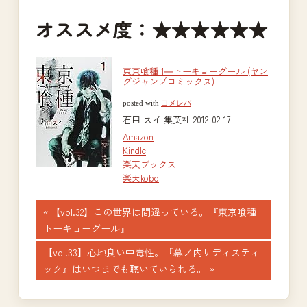
オススメ度：★★★★★★
東京喰種 1―トーキョーグール (ヤン
グジャンプコミックス)
posted with
ヨメレバ
石田 スイ 集英社 2012-02-17
Amazon
Kindle
楽天ブックス
楽天kobo
投
前
【vol.32】この世界は間違っている。『東京喰種
の
トーキョーグール』
稿
記
次
【vol.33】心地良い中毒性。『幕ノ内サディスティ
ナ
事:
の
ック』はいつまでも聴いていられる。
記
ビ
事: