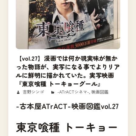
【vol.27】漫画では何か現実味が無か
った物語が、実写になる事でよりリア
ルに鮮明に描かれていた。実写映画
『東京喰種 トーキョーグール』
2017/10/24
吉野シンゴ
-ATrACTシネマ-
,
映画図鑑
-古本屋ATrACT-映画図鑑vol.27
東京喰種 トーキョー