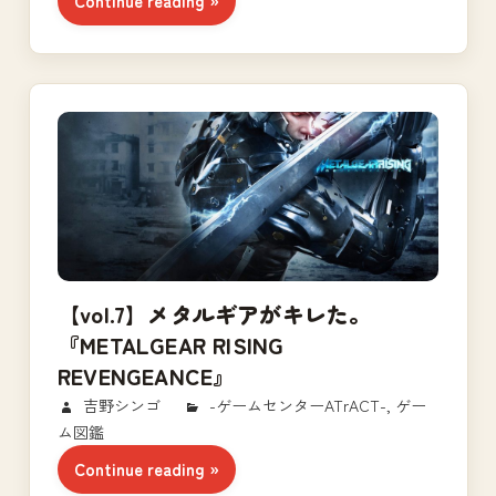
Continue reading
【vol.7】メタルギアがキレた。
『METALGEAR RISING
REVENGEANCE』
2017/11/24
吉野シンゴ
-ゲームセンターATrACT-
,
ゲー
ム図鑑
Continue reading