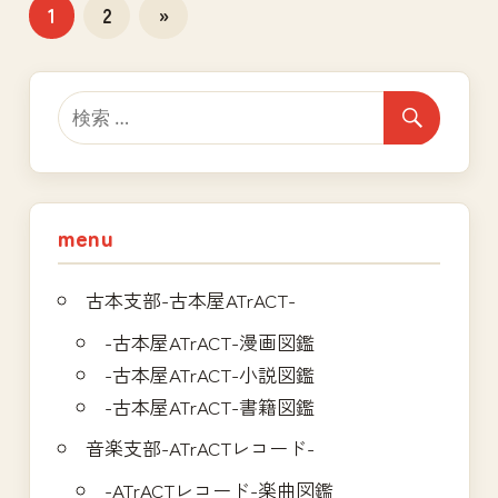
投
次
1
2
»
の
稿
記
の
事
ペ
ー
ジ
menu
送
古本支部-古本屋ATrACT-
り
-古本屋ATrACT-漫画図鑑
-古本屋ATrACT-小説図鑑
-古本屋ATrACT-書籍図鑑
音楽支部-ATrACTレコード-
-ATrACTレコード-楽曲図鑑