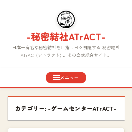
コ
ン
テ
ン
-秘密結社ATrACT-
ツ
へ
日本一有名な秘密結社を目指し日々明躍する-秘密結社
ス
ATrACT(アトラクト)-。その公式総合サイト。
キ
ッ
プ
カテゴリー:
-ゲームセンターATrACT-