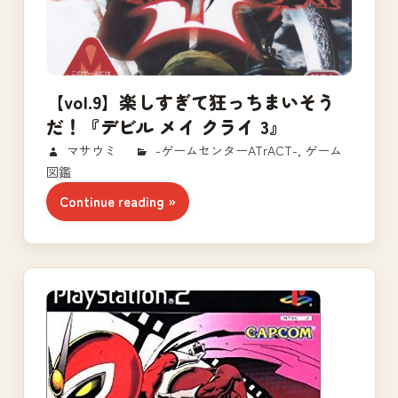
【vol.9】楽しすぎて狂っちまいそう
だ！『デビル メイ クライ 3』
2018/02/19
マサウミ
-ゲームセンターATrACT-
,
ゲーム
図鑑
Continue reading