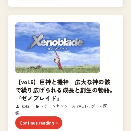
【vol.6】巨神と機神—広大な神の骸
で繰り広げられる成長と創生の物語。
『ゼノブレイド』
2017/10/29
koki
-ゲームセンターATrACT-
,
ゲーム図
鑑
Continue reading