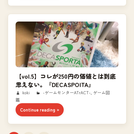
【vol.5】コレが250円の価値とは到底
思えない。『DECASPOITA』
2017/09/23
koki
-ゲームセンターATrACT-
,
ゲーム図
鑑
Continue reading