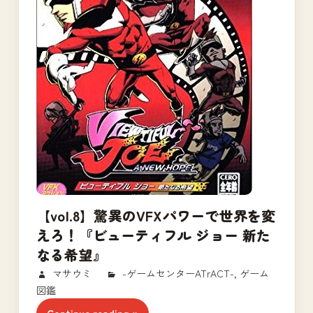
【vol.8】驚異のVFXパワーで世界を変
えろ！『ビューティフル ジョー 新た
なる希望』
2018/02/12
マサウミ
-ゲームセンターATrACT-
,
ゲーム
図鑑