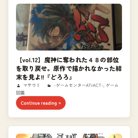
【vol.12】魔神に奪われた４８の部位
を取り戻せ。原作で描かれなかった結
末を見よ!!『どろろ』
2018/03/12
マサウミ
-ゲームセンターATrACT-
,
ゲーム
図鑑
Continue reading