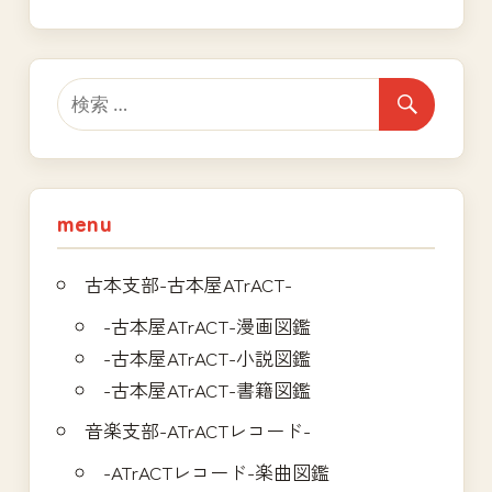
記
ビ
事:
ゲ
ー
シ
ョ
menu
ン
古本支部-古本屋ATrACT-
-古本屋ATrACT-漫画図鑑
-古本屋ATrACT-小説図鑑
-古本屋ATrACT-書籍図鑑
音楽支部-ATrACTレコード-
-ATrACTレコード-楽曲図鑑