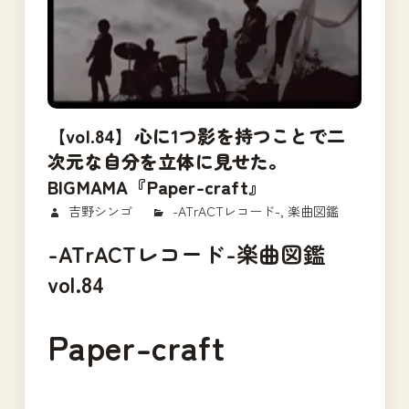
【vol.84】心に1つ影を持つことで二
次元な自分を立体に見せた。
BIGMAMA『Paper-craft』
2018/03/27
吉野シンゴ
-ATrACTレコード-
,
楽曲図鑑
-ATrACTレコード-楽曲図鑑
vol.84
Paper-craft