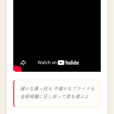
確かな鼻っ柱も 不確かなプライドも
全部綺麗に圧し折って君を運ぶよ