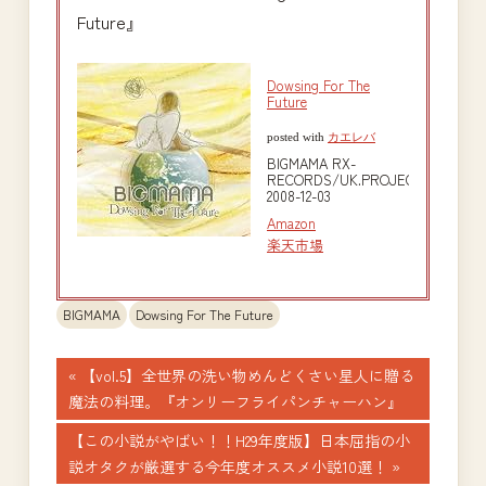
Future』
Dowsing For The
Future
posted with
カエレバ
BIGMAMA RX-
RECORDS/UK.PROJECT
2008-12-03
Amazon
楽天市場
BIGMAMA
Dowsing For The Future
投
前
【vol.5】全世界の洗い物めんどくさい星人に贈る
の
魔法の料理。『オンリーフライパンチャーハン』
稿
記
次
【この小説がやばい！！H29年度版】日本屈指の小
ナ
事:
の
説オタクが厳選する今年度オススメ小説10選！