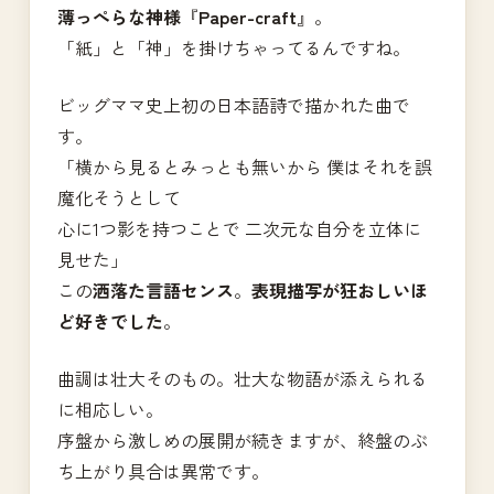
薄っぺらな神様
『
Paper-craft
』。
「紙」と「神」を掛けちゃってるんですね。
ビッグママ史上初の日本語詩で描かれた曲で
す。
「横から見るとみっとも無いから 僕はそれを誤
魔化そうとして
心に1つ影を持つことで 二次元な自分を立体に
見せた」
この
洒落た言語センス
。
表現描写が狂おしいほ
ど好きでした
。
曲調は壮大そのもの。壮大な物語が添えられる
に相応しい。
序盤から激しめの展開が続きますが、終盤のぶ
ち上がり具合は異常です。