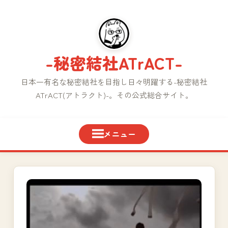
コ
ン
テ
ン
-秘密結社ATrACT-
ツ
へ
日本一有名な秘密結社を目指し日々明躍する-秘密結社
ス
ATrACT(アトラクト)-。その公式総合サイト。
キ
ッ
プ