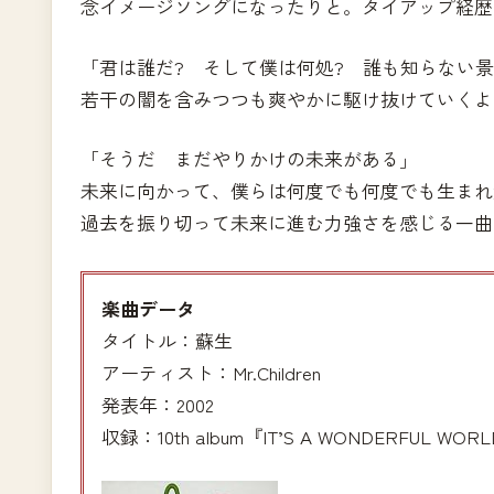
念イメージソングになったりと。タイアップ経歴
「君は誰だ? そして僕は何処? 誰も知らない
若干の闇を含みつつも爽やかに駆け抜けていくよ
「そうだ まだやりかけの未来がある」
未来に向かって、僕らは何度でも何度でも生まれ
過去を振り切って未来に進む力強さを感じる一曲
楽曲データ
タイトル：蘇生
アーティスト：Mr.Children
発表年：2002
収録：10th album『IT’S A WONDERFUL WOR