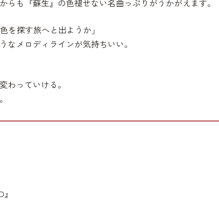
からも『蘇生』の色褪せない名曲っぷりがうかがえます。
景色を探す旅へと出ようか」
うなメロディラインが気持ちいい。
変わっていける。
。
LD』