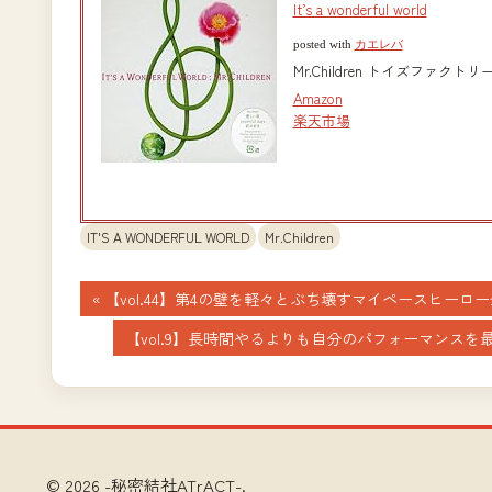
It’s a wonderful world
posted with
カエレバ
Mr.Children トイズファクトリー 2
Amazon
楽天市場
IT'S A WONDERFUL WORLD
Mr.Children
投
前
【vol.44】第4の壁を軽々とぶち壊すマイペースヒー
の
稿
次
【vol.9】長時間やるよりも自分のパフォーマンス
記
の
ナ
事:
記
事:
ビ
ゲ
© 2026 -秘密結社ATrACT-.