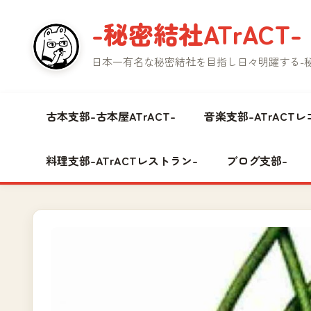
コ
-秘密結社ATrACT-
ン
テ
日本一有名な秘密結社を目指し日々明躍する-秘密
ン
ツ
へ
古本支部-古本屋ATrACT-
音楽支部-ATrACTレ
ス
キ
料理支部-ATrACTレストラン-
ブログ支部-
ッ
プ