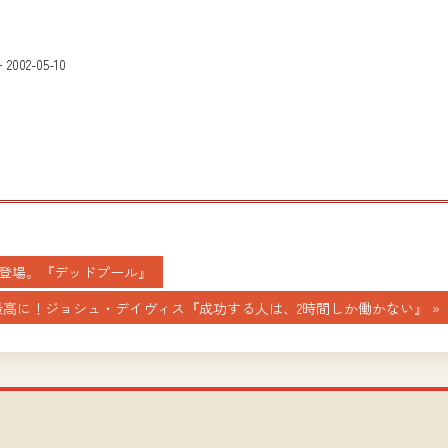
002-05-10
ロー登場。『デッドプール』
を最高に！ジョシュ・デイヴィス『成功する人は、2時間しか働かない』