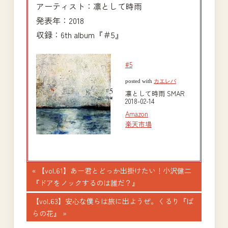
アーティスト：凛として時雨
発表年：2018
収録：6th album『＃5』
#5
posted with
カエレバ
凛として時雨 SMAR
2018-02-14
Amazon
楽天市場
投
前
【vol.61】あー君とどっか出掛けたい！小沢健二
の
『ドアをノックするのは誰だ？』
稿
記
次
【vol.63】安心な僕らは旅に出ようぜ。くるり『ば
ナ
事:
の
らの花』
記