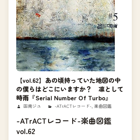
【vol.62】あの頃持っていた地図の中
の僕らはどこにいますか？ 凛として
時雨『Serial Number Of Turbo』
2018/02/15
函南ジユ
-ATrACTレコード-
,
楽曲図鑑
-ATrACTレコード-楽曲図鑑
vol.62