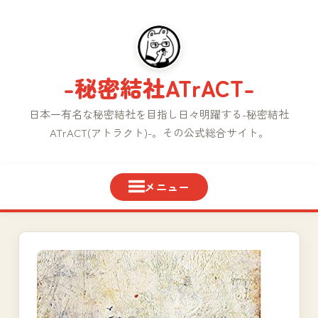
コ
ン
テ
ン
-秘密結社ATrACT-
ツ
へ
日本一有名な秘密結社を目指し日々明躍する-秘密結社
ス
ATrACT(アトラクト)-。その公式総合サイト。
キ
ッ
プ