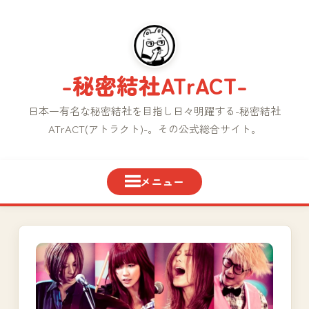
コ
ン
テ
ン
-秘密結社ATrACT-
ツ
へ
日本一有名な秘密結社を目指し日々明躍する-秘密結社
ス
ATrACT(アトラクト)-。その公式総合サイト。
キ
ッ
プ