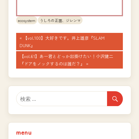
ecosystem
うしろの正面、ジレンマ
投
前
【vol.100】大好きです。井上雄彦『SLAM
の
DUNK』
稿
記
次
【vol.61】あー君とどっか出掛けたい！小沢健二
ナ
事:
の
『ドアをノックするのは誰だ？』
記
ビ
事:
ゲ
ー
シ
ョ
menu
ン