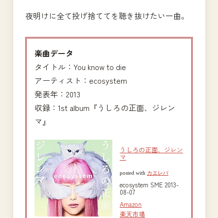
夜明けに全て投げ捨ててを聴き抜けたい一曲。
楽曲データ
タイトル：You know to die
アーティスト：ecosystem
発表年：2013
収録：1st album『うしろの正面、ジレン
マ』
うしろの正面、ジレン
マ
posted with
カエレバ
ecosystem SME 2013-
08-07
Amazon
楽天市場