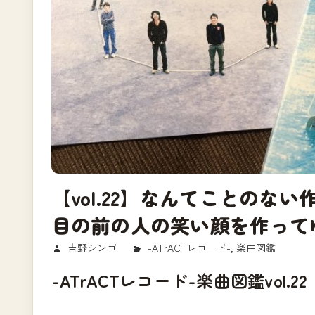
【vol.22】なんてことのな
目の前の人の笑い顔を作って
2017/09/26
吉野シンゴ
-ATrACTレコード-
,
楽曲図鑑
-ATrACTレコード-楽曲図鑑vol.22