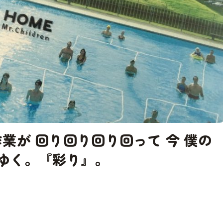
い作業が 回り回り回り回って 今 僕の
ゆく。『彩り』。