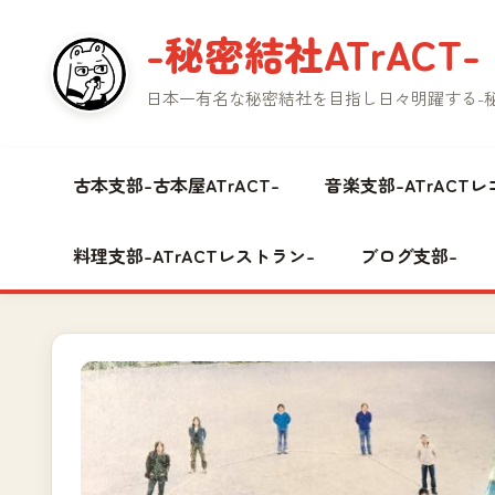
コ
-秘密結社ATrACT-
ン
テ
日本一有名な秘密結社を目指し日々明躍する-秘密
ン
ツ
へ
古本支部-古本屋ATrACT-
音楽支部-ATrACTレ
ス
キ
料理支部-ATrACTレストラン-
ブログ支部-
ッ
プ