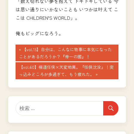
「数え切れない夢を抱えて ドキドキしている 今
は思い通りにいかないことも いつかは叶えて こ
こは CHILDREN’S WORLD」。
俺もビッグになろう。
投
前
【vol.15】自分は、こんなに物事に本気になった
の
ことがあるだろうか？『帝一の國』！
稿
記
次
【vol.60】極道任侠×天変地異。『任侠沈没』！突
ナ
事:
の
っ込みどころが多過ぎて、もう疲れた。
記
ビ
事:
ゲ
ー
シ
ョ