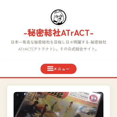
コ
ン
テ
ン
-秘密結社ATrACT-
ツ
へ
日本一有名な秘密結社を目指し日々明躍する-秘密結社
ス
ATrACT(アトラクト)-。その公式総合サイト。
キ
ッ
プ