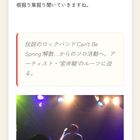
根掘り葉掘り聞いていきますね。
伝説のロックバンド’Can’t Be
Spring’解散…からのソロ活動へ。ア
ーティスト・’宮井駿’のルーツに迫
る。