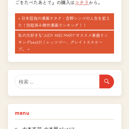
ごをたべたあとで』の購入は
コチラ
から。
投
前
日本屈指の漫画オタク・吉野シンゴの人生を変え
の
た！完結済み傑作漫画ランキング！！
稿
記
次
私の大好きな’JUDY AND MARY’オススメ楽曲ラン
ナ
事:
の
キングbest31！レッツゴー、グレイトエスケー
記
プ。
ビ
事:
ゲ
ー
シ
ョ
ン
menu
古本支部-古本屋ATrACT-