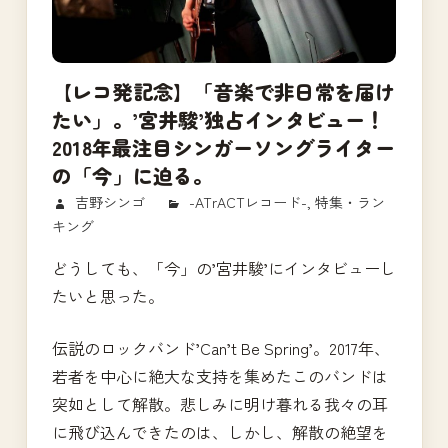
【レコ発記念】「音楽で非日常を届け
たい」。’宮井駿’独占インタビュー！
2018年最注目シンガーソングライター
の「今」に迫る。
2018/10/02
吉野シンゴ
-ATrACTレコード-
,
特集・ラン
キング
どうしても、「今」の’宮井駿’にインタビューし
たいと思った。
伝説のロックバンド’Can’t Be Spring’。2017年、
若者を中心に絶大な支持を集めたこのバンドは
突如として解散。悲しみに明け暮れる我々の耳
に飛び込んできたのは、しかし、解散の絶望を