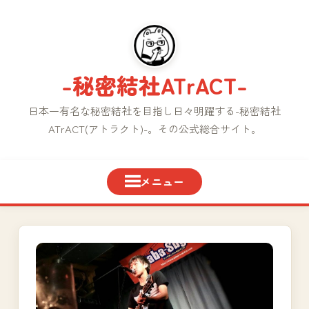
コ
ン
テ
ン
-秘密結社ATrACT-
ツ
へ
日本一有名な秘密結社を目指し日々明躍する-秘密結社
ス
ATrACT(アトラクト)-。その公式総合サイト。
キ
ッ
プ