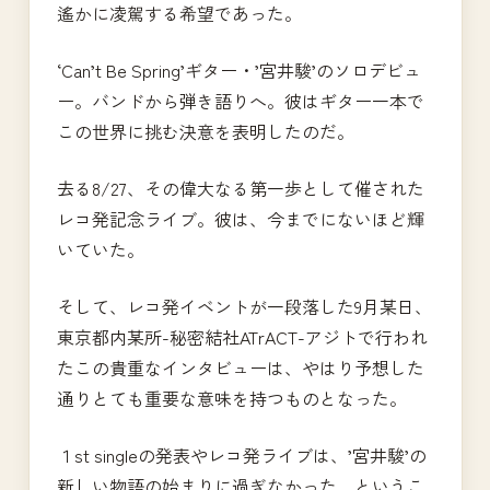
遙かに凌駕する希望であった。
‘Can’t Be Spring’ギター・’宮井駿’のソロデビュ
ー。バンドから弾き語りへ。彼はギター一本で
この世界に挑む決意を表明したのだ。
去る8/27、その偉大なる第一歩として催された
レコ発記念ライブ。彼は、今までにないほど輝
いていた。
そして、レコ発イベントが一段落した9月某日、
東京都内某所-秘密結社ATrACT-アジトで行われ
たこの貴重なインタビューは、やはり予想した
通りとても重要な意味を持つものとなった。
１st singleの発表やレコ発ライブは、’宮井駿’の
新しい物語の始まりに過ぎなかった、というこ