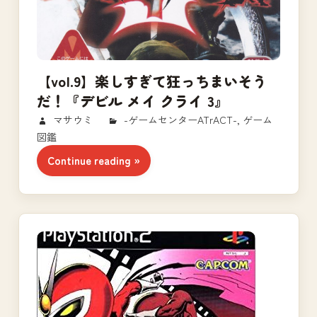
【vol.9】楽しすぎて狂っちまいそう
だ！『デビル メイ クライ 3』
2018/02/19
マサウミ
-ゲームセンターATrACT-
,
ゲーム
図鑑
Continue reading