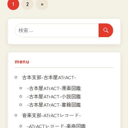
投
次
1
2
»
の
稿
記
の
事
ペ
ー
ジ
menu
送
古本支部-古本屋ATrACT-
り
-古本屋ATrACT-漫画図鑑
-古本屋ATrACT-小説図鑑
-古本屋ATrACT-書籍図鑑
音楽支部-ATrACTレコード-
-ATrACTレコード-楽曲図鑑