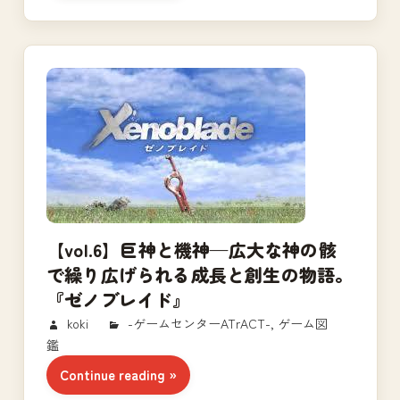
【vol.6】巨神と機神—広大な神の骸
で繰り広げられる成長と創生の物語。
『ゼノブレイド』
2017/10/29
koki
-ゲームセンターATrACT-
,
ゲーム図
鑑
Continue reading