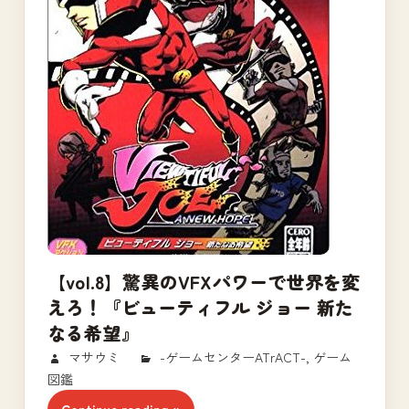
【vol.8】驚異のVFXパワーで世界を変
えろ！『ビューティフル ジョー 新た
なる希望』
2018/02/12
マサウミ
-ゲームセンターATrACT-
,
ゲーム
図鑑