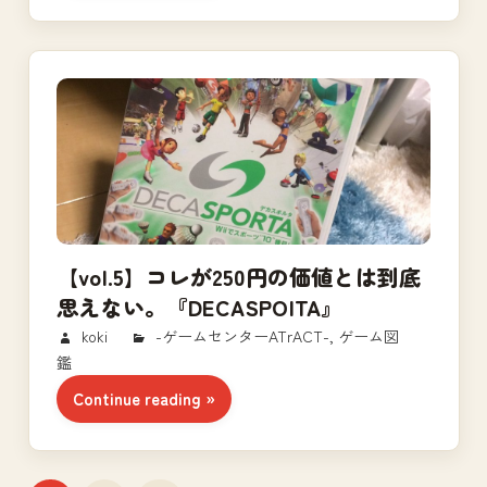
【vol.5】コレが250円の価値とは到底
思えない。『DECASPOITA』
2017/09/23
koki
-ゲームセンターATrACT-
,
ゲーム図
鑑
Continue reading