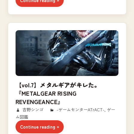
Continue reading
【vol.7】メタルギアがキレた。
『METALGEAR RISING
REVENGEANCE』
2017/11/24
吉野シンゴ
-ゲームセンターATrACT-
,
ゲー
ム図鑑
Continue reading