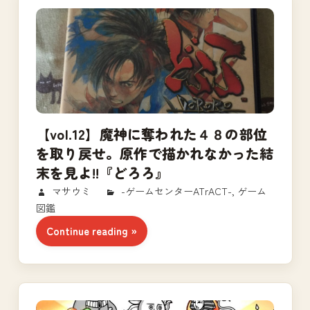
【vol.12】魔神に奪われた４８の部位
を取り戻せ。原作で描かれなかった結
末を見よ!!『どろろ』
2018/03/12
マサウミ
-ゲームセンターATrACT-
,
ゲーム
図鑑
Continue reading