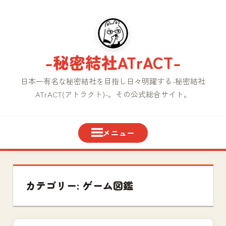
コ
ン
テ
ン
-秘密結社ATrACT-
ツ
へ
日本一有名な秘密結社を目指し日々明躍する-秘密結社
ス
ATrACT(アトラクト)-。その公式総合サイト。
キ
ッ
プ
カテゴリー:
ゲーム図鑑