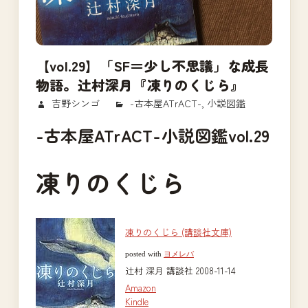
【vol.29】「SF＝少し不思議」な成長
物語。辻村深月『凍りのくじら』
2018/03/20
吉野シンゴ
-古本屋ATrACT-
,
小説図鑑
-古本屋ATrACT-小説図鑑vol.29
凍りのくじら
凍りのくじら (講談社文庫)
posted with
ヨメレバ
辻村 深月 講談社 2008-11-14
Amazon
Kindle