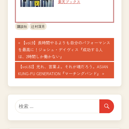
楽天ブックス
講談社
辻村深月
投
前
【vol.9】長時間やるよりも自分のパフォーマンス
の
を最高に！ジョシュ・デイヴィス『成功する人
稿
記
は、2時間しか働かない』
ナ
事:
次
【vol.82】光れ、言葉よ。それが魂だろう。ASIAN
の
KUNG-FU GENERATION『マーチングバンド』
ビ
記
ゲ
事:
ー
シ
ョ