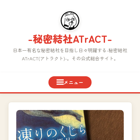
コ
ン
テ
ン
-秘密結社ATrACT-
ツ
へ
日本一有名な秘密結社を目指し日々明躍する-秘密結社
ス
ATrACT(アトラクト)-。その公式総合サイト。
キ
ッ
プ