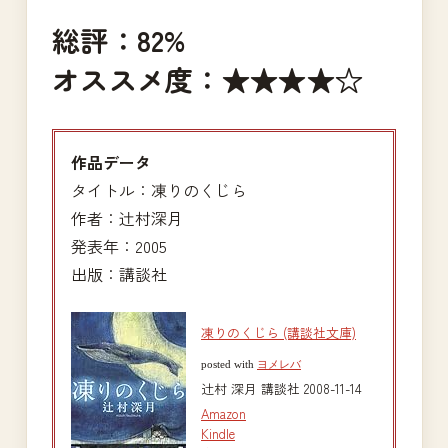
総評：82%
オススメ度：★★★★☆
作品データ
タイトル：凍りのくじら
作者：辻村深月
発表年：2005
出版：講談社
凍りのくじら (講談社文庫)
posted with
ヨメレバ
辻村 深月 講談社 2008-11-14
Amazon
Kindle