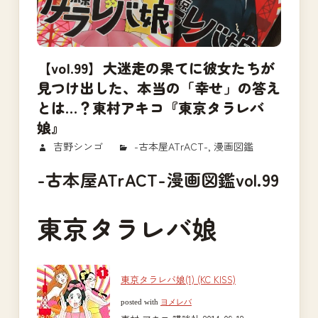
【vol.99】大迷走の果てに彼女たちが
見つけ出した、本当の「幸せ」の答え
とは…？東村アキコ『東京タラレバ
娘』
2018/02/10
吉野シンゴ
-古本屋ATrACT-
,
漫画図鑑
-古本屋ATrACT-漫画図鑑vol.99
東京タラレバ娘
東京タラレバ娘(1) (KC KISS)
posted with
ヨメレバ