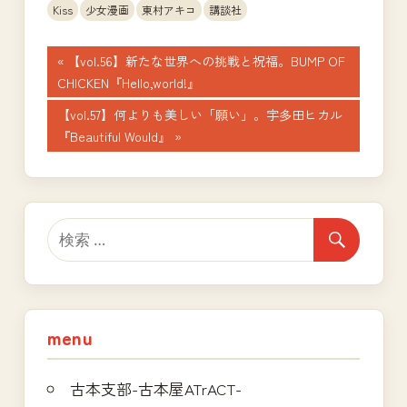
Kiss
少女漫画
東村アキコ
講談社
投
前
【vol.56】新たな世界への挑戦と祝福。BUMP OF
の
CHICKEN『Hello,world!』
稿
記
次
【vol.57】何よりも美しい「願い」。宇多田ヒカル
ナ
事:
の
『Beautiful Would』
記
ビ
事:
ゲ
ー
シ
ョ
menu
ン
古本支部-古本屋ATrACT-