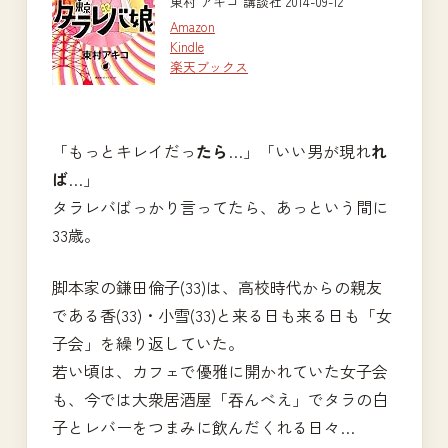
東村 アキコ 講談社 2014-09-12
Amazon
Kindle
楽天ブックス
「もっとキレイだっ
たら
…」「いい男が現れ
れ
ば
…」
タラレバばっかり言ってたら、あっという間に
33歳。
脚本家の鎌田倫子(33)は、高校時代からの親友
である香(33)・小雪(33)と来る日も来る日も「女
子会」を繰り返していた。
若い頃は、カフェで優雅に開かれていた女子会
も、今では大衆居酒屋「吞んべえ」でタラの白
子とレバーをつまみに飲んだくれる日々…