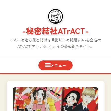
コ
ン
テ
ン
-秘密結社ATrACT-
ツ
へ
日本一有名な秘密結社を目指し日々明躍する-秘密結社
ス
ATrACT(アトラクト)-。その公式総合サイト。
キ
ッ
プ