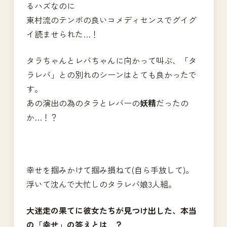
るハズなのに
東村流のテンポの良いコメディセンスでグイグ
イ読ませられた…！
タラちゃんとレバちゃんに向かって叫ぶ、「タ
ラレバ」との別れのシーンはとても良かったで
す。
あの演出の為のタラとレバーの
妖精
だったの
か…！？
幸せを掴みかけて掴み損ねて(自ら手放して)。
浮いて沈んで大忙しのタラレバ娘3人組。
大迷走の果てに彼女たちが見つけ出した、本当
の「幸せ」の答えとは…？