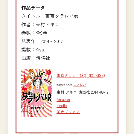
作品データ
タイトル：東京タラレバ娘
作者：東村アキコ
巻数：全9巻
発表年：2014～2017
掲載：Kiss
出版：講談社
東京タラレバ娘(1) (KC KISS)
posted with
ヨメレバ
東村 アキコ 講談社 2014-09-12
Amazon
Kindle
楽天ブックス