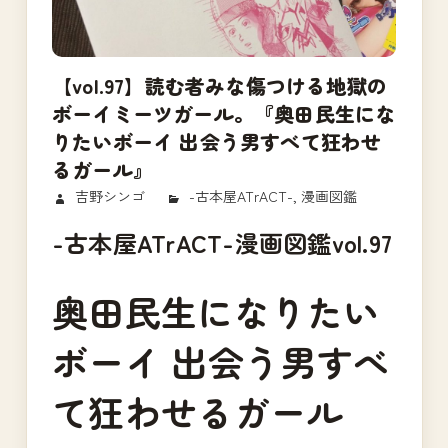
【vol.97】読む者みな傷つける地獄の
ボーイミーツガール。『奥田民生にな
りたいボーイ 出会う男すべて狂わせ
るガール』
2018/01/31
吉野シンゴ
-古本屋ATrACT-
,
漫画図鑑
-古本屋ATrACT-漫画図鑑vol.97
奥田民生になりたい
ボーイ 出会う男すべ
て狂わせるガール