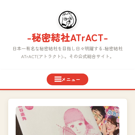
コ
ン
テ
ン
-秘密結社ATrACT-
ツ
へ
日本一有名な秘密結社を目指し日々明躍する-秘密結社
ス
ATrACT(アトラクト)-。その公式総合サイト。
キ
ッ
プ