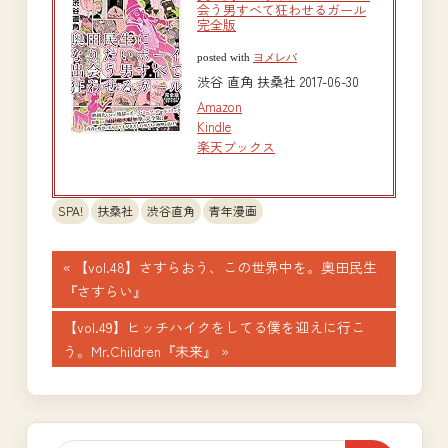
会う男すべて狂わせるガール
完全版
posted with
ヨメレバ
渋谷 直角 扶桑社 2017-06-30
Amazon
Kindle
楽天ブックス
SPA!
扶桑社
渋谷直角
青年漫画
投
前
【vol.48】さすらおう、この世界中を。奥田民生
の
『さすらい』
稿
記
次
【vol.49】ヒッチハイクをしてる僕を迎えに行こ
ナ
事:
の
う。Mr.Children『未来』
記
ビ
事:
ゲ