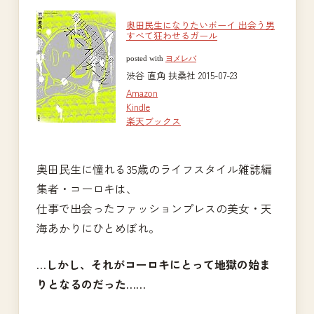
奥田民生になりたいボーイ 出会う男
すべて狂わせるガール
posted with
ヨメレバ
渋谷 直角 扶桑社 2015-07-23
Amazon
Kindle
楽天ブックス
奥田民生に憧れる35歳のライフスタイル雑誌編
集者・コーロキは、
仕事で出会ったファッションプレスの美女・天
海あかりにひとめぼれ。
…しかし、それがコーロキにとって地獄の始ま
りとなるのだった……