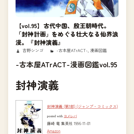
【vol.95】古代中国、殷王朝時代。
「封神計画」をめぐる壮大なる仙界浪
漫。『封神演義』
2018/01/12
吉野シンゴ
-古本屋ATrACT-
,
漫画図鑑
-古本屋ATrACT-漫画図鑑vol.95
封神演義
封神演義 (第1部) (ジャンプ・コミックス)
posted with
ヨメレバ
藤崎 竜 集英社 1996-11-01
Amazon