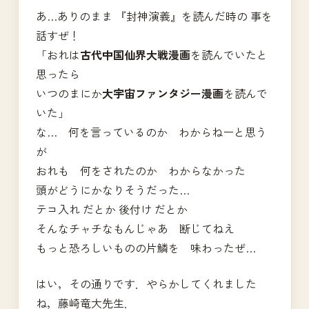
あ…ありのまま 『封神演義』を読んだ時の 事を
話すぜ！
「おれは
古代中国仙界大戦漫画
を読んでいたと
思ったら
いつのまにか
大宇宙ファンタジー漫画
を読んで
いた」
な… 何を言っているのか わからねーと思う
が
おれも 何をされたのか わからなかった
頭がどうにかなりそうだった…
テコ入れ だとか 後付け だとか
そんなチャチなもんじゃあ 断じてねえ
もっと恐ろしいものの片鱗を 味わったぜ…
はい，その通りです．やらかしてくれました
ね，藤崎竜大先生．