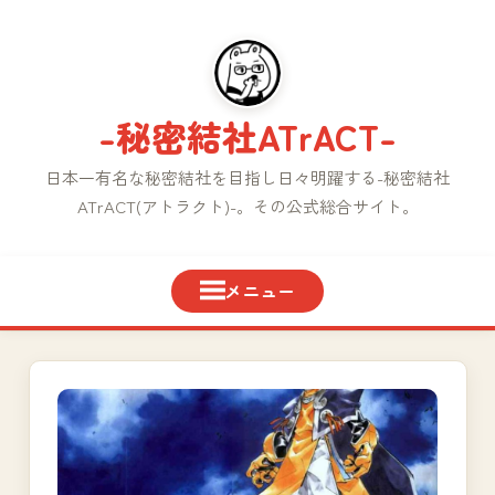
コ
ン
テ
ン
-秘密結社ATrACT-
ツ
へ
日本一有名な秘密結社を目指し日々明躍する-秘密結社
ス
ATrACT(アトラクト)-。その公式総合サイト。
キ
ッ
プ