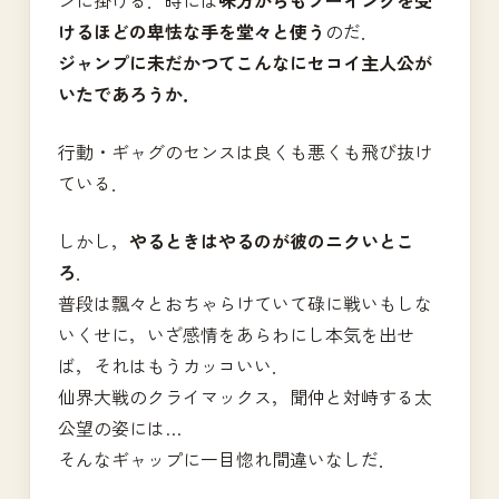
けるほどの卑怯な手を堂々と使う
のだ．
ジャンプに未だかつてこんなにセコイ主人公が
いたであろうか．
行動・ギャグのセンスは良くも悪くも飛び抜け
ている．
しかし，
やるときはやるのが彼のニクいとこ
ろ
．
普段は飄々とおちゃらけていて碌に戦いもしな
いくせに，いざ感情をあらわにし本気を出せ
ば，それはもうカッコいい．
仙界大戦のクライマックス，聞仲と対峙する太
公望の姿には…
そんなギャップに一目惚れ間違いなしだ．