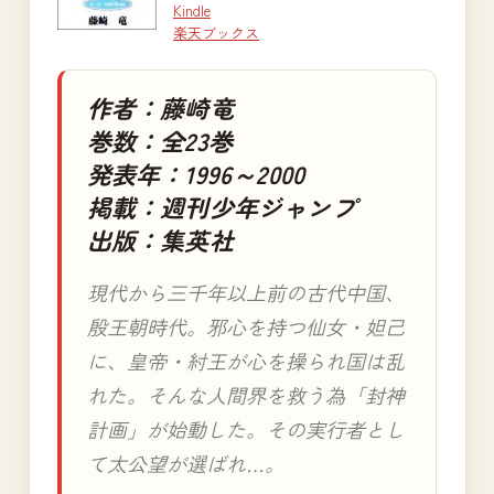
Kindle
楽天ブックス
作者：藤崎竜
巻数：全23巻
発表年：1996～2000
掲載：週刊少年ジャンプ
出版：集英社
現代から三千年以上前の古代中国、
殷王朝時代。邪心を持つ仙女・妲己
に、皇帝・紂王が心を操られ国は乱
れた。そんな人間界を救う為「封神
計画」が始動した。その実行者とし
て太公望が選ばれ…。