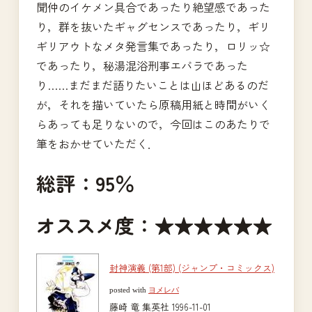
聞仲のイケメン具合であったり絶望感であった
り，群を抜いたギャグセンスであったり，ギリ
ギリアウトなメタ発言集であったり，ロリッ☆
であったり，秘湯混浴刑事エバラであった
り……まだまだ語りたいことは山ほどあるのだ
が，それを描いていたら原稿用紙と時間がいく
らあっても足りないので，今回はこのあたりで
筆をおかせていただく．
総評：95％
オススメ度：★★★★★★
封神演義 (第1部) (ジャンプ・コミックス)
posted with
ヨメレバ
藤崎 竜 集英社 1996-11-01