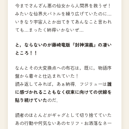
今までさんざん悪の仙女から人間界を救うぜ！
みたいな仙界大バトルを繰り広げていたのに…
いきなり宇宙人とか出てきてあんなこと言われ
ても…まったく納得いかないぜ…
と，ならないのが藤崎竜版『封神演義』の凄い
ところ！！
なんとその大変換点への布石は，既に，物語序
盤から着々と仕込まれていた！
読み返してみれば，あぁ納得．フジリューは
誰
に感づかれることもなく収束に向けての伏線を
貼り続けていた
のだ．
読者のほとんどがギャグとして切り捨てていた
あの行動や何気ないあのセリフ・お洒落なネー