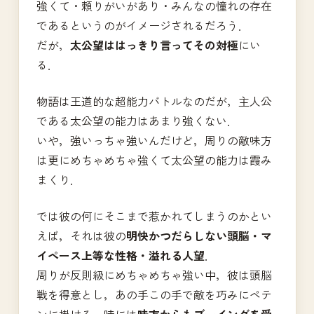
強くて・頼りがいがあり・みんなの憧れの存在
であるというのがイメージされるだろう．
だが，
太公望ははっきり言ってその対極
にい
る．
物語は王道的な超能力バトルなのだが，主人公
である太公望の能力はあまり強くない．
いや，強いっちゃ強いんだけど，周りの敵味方
は更にめちゃめちゃ強くて太公望の能力は霞み
まくり．
では彼の何にそこまで惹かれてしまうのかとい
えば，それは彼の
明快かつだらしない頭脳・マ
イペース上等な性格・溢れる人望
．
周りが反則級にめちゃめちゃ強い中，彼は頭脳
戦を得意とし，あの手この手で敵を巧みにペテ
ンに掛ける．時には
味方からもブーイングを受