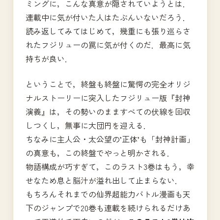
ミングに，こんな真意が隠されていようとは．
連載中に気が付いた人はたぶんいないだろう．
読み返してみてはじめて，幾重にも張り巡らさ
れたフジリューの罠に気が付くのだ．最高に気
持ちが良い．
ということで，終盤も終盤に驚愕の完全オリジ
ナルストーリーに突入したフジリュー版『封神
演義』は，その勢いのまますべての伏線を回収
しつくし，無事に大団円を迎える．
ちなみに主人公・太公望の’正体’も「封神計画」
の真意も，この終盤でやっと明かされる．
物語構成が巧すぎて，このラスト3巻はもう，幸
せなため息と脳汁が溢れ出して止まらない．
もちろんそれまでの仙界超能力バトル漫画も天
下のジャンプで20巻も連載を続けられるだけあ