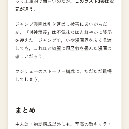
って王道的で面白いのだが，
このラスト3巻は次
元が違う．
ジャンプ漫画は引き延ばし被害にあいがちだ
が，『封神演義』は不気味なほど鮮やかに終局
を迎えた．ジャンプで，いや漫画界を広く見渡
しても，これほど綺麗に風呂敷を畳んだ漫画は
珍しいだろう．
フジリューのストーリー構成に，ただただ驚愕
してしまう．
まとめ
主人公・物語構成以外にも，至高の敵キャラ・