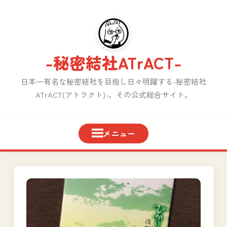
コ
ン
テ
ン
-秘密結社ATrACT-
ツ
へ
日本一有名な秘密結社を目指し日々明躍する-秘密結社
ス
ATrACT(アトラクト)-。その公式総合サイト。
キ
ッ
プ