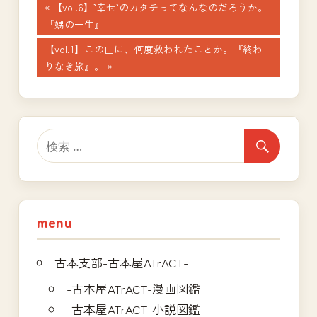
投
前
【vol.6】’幸せ’のカタチってなんなのだろうか。
の
『娚の一生』
稿
記
次
【vol.1】この曲に、何度救われたことか。『終わ
ナ
事:
の
りなき旅』。
記
ビ
事:
ゲ
ー
シ
ョ
menu
ン
古本支部-古本屋ATrACT-
-古本屋ATrACT-漫画図鑑
-古本屋ATrACT-小説図鑑