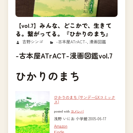
【vol.7】みんな、どこかで、生きて
る。繋がってる。『ひかりのまち』
2017/08/18
吉野シンゴ
-古本屋ATrACT-
,
漫画図鑑
-古本屋ATrACT-漫画図鑑vol.7
ひかりのまち
ひかりのまち (サンデーGXコミック
ス)
posted with
ヨメレバ
浅野 いにお 小学館 2005-06-17
Amazon
Kindle