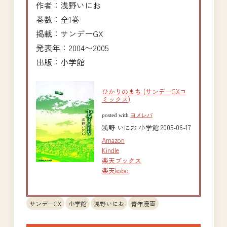
作者：浅野いにお
巻数：全1巻
掲載：サンデーGX
発表年：2004〜2005
出版：小学館
ひかりのまち (サンデーGXコ
ミックス)
posted with
ヨメレバ
浅野 いにお 小学館 2005-06-17
Amazon
Kindle
楽天ブックス
楽天kobo
サンデーGX
小学館
浅野いにお
青年漫画