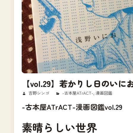
【vol.29】若かりし日の
2017/09/21
吉野シンゴ
-古本屋ATrACT-
,
漫画図鑑
-古本屋ATrACT-漫画図鑑vol.29
素晴らしい世界