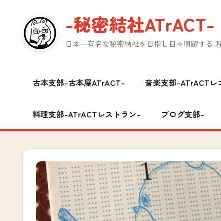
コ
-秘密結社ATrACT-
ン
テ
日本一有名な秘密結社を目指し日々明躍する-秘密
ン
ツ
へ
古本支部-古本屋ATrACT-
音楽支部-ATrACTレ
ス
キ
料理支部-ATrACTレストラン-
ブログ支部-
ッ
プ