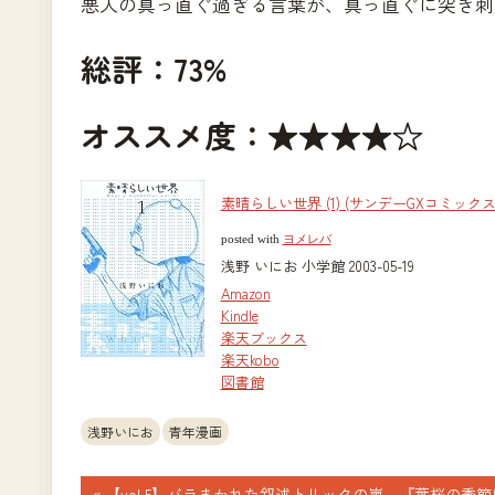
悪人の真っ直ぐ過ぎる言葉が、真っ直ぐに突き刺
総評：73%
オススメ度：★★★★☆
素晴らしい世界 (1) (サンデーGXコミックス
posted with
ヨメレバ
浅野 いにお 小学館 2003-05-19
Amazon
Kindle
楽天ブックス
楽天kobo
図書館
浅野いにお
青年漫画
前
【vol.5】バラまかれた叙述トリックの嵐。『葉桜の季