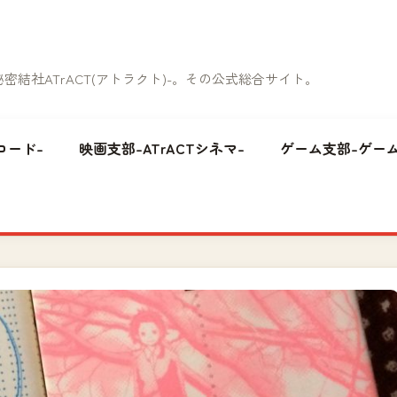
結社ATrACT(アトラクト)-。その公式総合サイト。
コード-
映画支部-ATrACTシネマ-
ゲーム支部-ゲーム