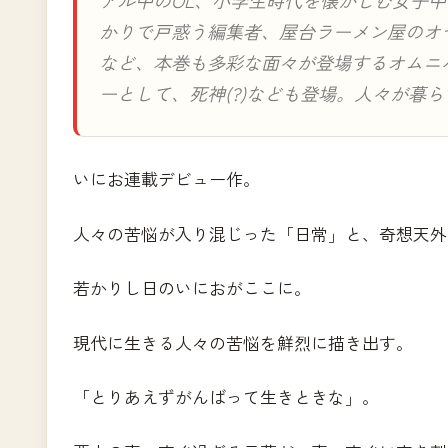
アル中のOL、小学生時代を懐かしむ女子
かりで戸惑う編集者、屋台ラーメン屋のオ
など、本巻も多彩な面々が登場するオムニ
ーとして、死神(?)なども登場。人々が暮
いにお連載デビュー作。
人々の苦悩が入り混じった「日常」と、奇想天外
若かりし日のいにおがここに。
現代に生きる人々の苦悩を鮮烈に描き出す。
「とりあえずがんばって生きときな」。