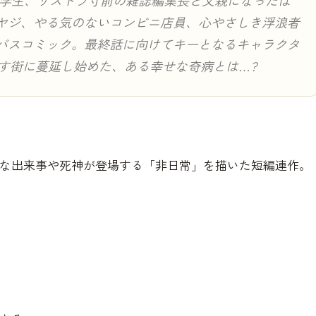
中学生、リストラ寸前の雑誌編集長と父親になったば
ヤジ、やる気のないコンビニ店員、心やさしき浮浪者
バスコミック。最終話に向けてキーとなるキャラクタ
らす街に蔓延し始めた、ある幸せな奇病とは…?
な出来事や死神が登場する「非日常」を描いた短編連作。