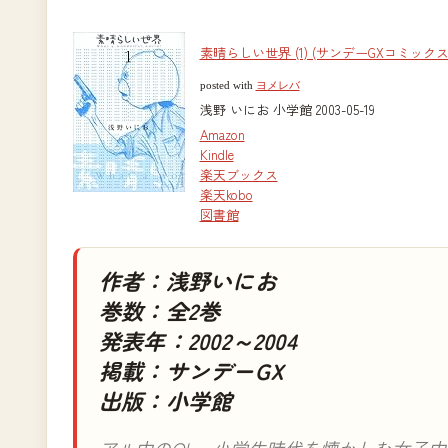
素晴らしい世界 (1) (サンデーGXコミックス
posted with
ヨメレバ
浅野 いにお 小学館 2003-05-19
Amazon
Kindle
楽天ブックス
楽天kobo
図書館
作者：浅野いにお
巻数：全2巻
発表年：2002～2004
掲載：サンデーGX
出版：小学館