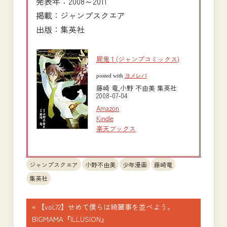
発表年：2008～2011
掲載：ジャンプスクエア
出版：集英社
屍鬼 1 (ジャンプコミックス)
posted with
ヨメレバ
藤崎 竜,小野 不由美 集英社
2008-07-04
Amazon
Kindle
楽天ブックス
ジャンプスクエア
小野不由美
少年漫画
藤崎竜
集英社
投
前
【vol.72】せめて僕らは綺麗事を並べよう。
の
BIGMAMA『ILLUSION』