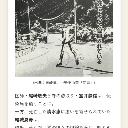
(出典：藤崎竜，小野不由美『屍鬼』)
医師・
尾崎敏夫
と寺の跡取り・
室井静信
は、伝
染病を疑うことに。
一方、死亡した
清水恵
に思いを寄せられていた
結城夏野
は、
時折、死んだはずの彼女の視線を感じ、眠れぬ