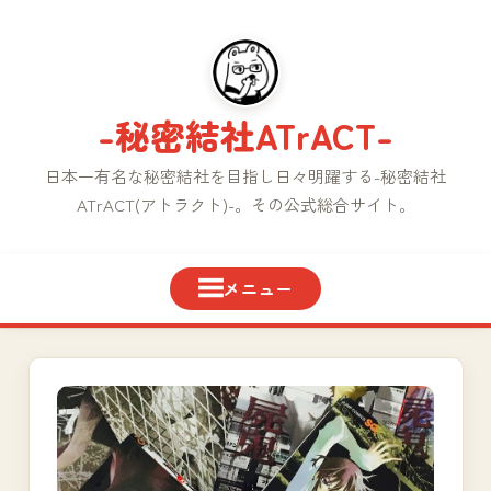
コ
ン
テ
ン
-秘密結社ATrACT-
ツ
へ
日本一有名な秘密結社を目指し日々明躍する-秘密結社
ス
ATrACT(アトラクト)-。その公式総合サイト。
キ
ッ
プ