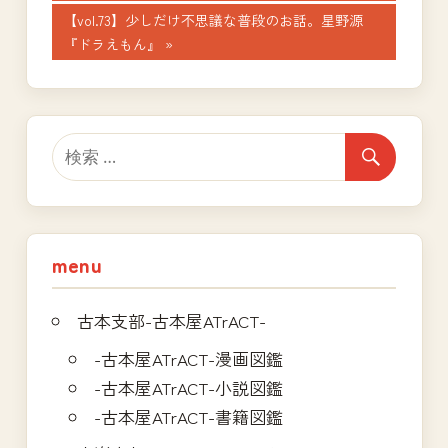
稿
記
次
【vol.73】少しだけ不思議な普段のお話。星野源
ナ
事:
の
『ドラえもん』
記
ビ
事:
ゲ
ー
シ
ョ
menu
ン
古本支部-古本屋ATrACT-
-古本屋ATrACT-漫画図鑑
-古本屋ATrACT-小説図鑑
-古本屋ATrACT-書籍図鑑