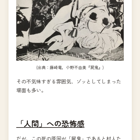
(出典：藤崎竜，小野不由美『屍鬼』)
その不気味すぎる雰囲気、ゾッとしてしまった
場面も多い。
「人間」への恐怖感
だが、この死の原因が「屍鬼」であると村人た