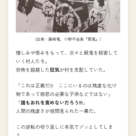
(出典：藤崎竜，小野不由美『屍鬼』)
憎しみや恨みをもって、次々と屍鬼を殺害して
いく村人たち。
恐怖を超越した
狂気
が村を支配していた。
「これは正義だ!!! ここにいるのは残虐な化け
物であって慈悲の必要な子供などではない」
「
誰もおれを責めないだろう!!!
」
人間の残虐さが垣間見られた一幕だ。
この逆転の切り返しに本気でゾッとしてしま
う。