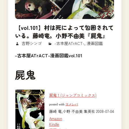
【vol.101】村は死によって包囲されて
いる。藤崎竜，小野不由美『屍鬼』
2018/02/27
吉野シンゴ
-古本屋ATrACT-
,
漫画図鑑
-古本屋ATrACT-漫画図鑑vol.101
屍鬼
屍鬼 1 (ジャンプコミックス)
posted with
ヨメレバ
藤崎 竜,小野 不由美 集英社 2008-07-04
Amazon
Kindle