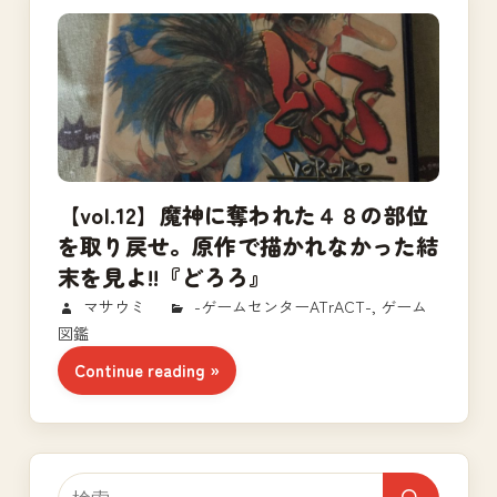
【vol.12】魔神に奪われた４８の部位
を取り戻せ。原作で描かれなかった結
末を見よ!!『どろろ』
2018/03/12
マサウミ
-ゲームセンターATrACT-
,
ゲーム
図鑑
Continue reading