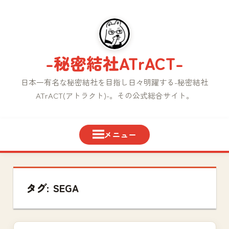
コ
ン
テ
ン
-秘密結社ATrACT-
ツ
へ
日本一有名な秘密結社を目指し日々明躍する-秘密結社
ス
ATrACT(アトラクト)-。その公式総合サイト。
キ
ッ
プ
タグ:
SEGA