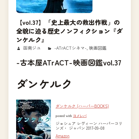
【vol.37】「史上最大の救出作戦」の
全貌に迫る歴史ノンフィクション『ダ
ンケルク』
2017/10/30
函南ジユ
-ATrACTシネマ-
,
映画図鑑
-古本屋ATrACT-映画図鑑vol.37
ダンケルク
ダンケルク (ハーパーBOOKS)
posted with
ヨメレバ
ジョシュア レヴィーン ハーパーコリ
ンズ・ ジャパン 2017-09-08
Amazon