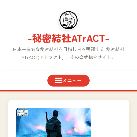
コ
ン
テ
ン
-秘密結社ATrACT-
ツ
へ
日本一有名な秘密結社を目指し日々明躍する-秘密結社
ス
ATrACT(アトラクト)-。その公式総合サイト。
キ
ッ
プ