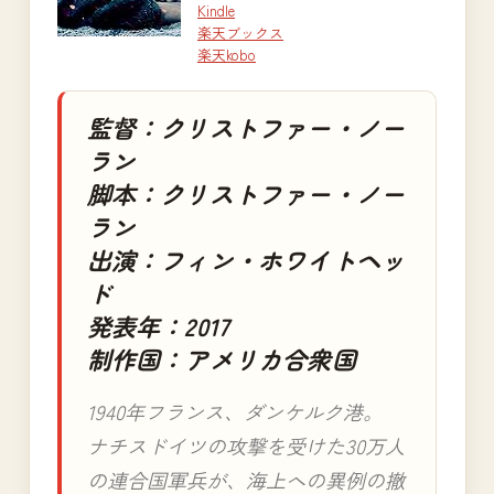
Kindle
楽天ブックス
楽天kobo
監督：クリストファー・ノー
ラン
脚本：クリストファー・ノー
ラン
出演：フィン・ホワイトヘッ
ド
発表年：2017
制作国：アメリカ合衆国
1940年フランス、ダンケルク港。
ナチスドイツの攻撃を受けた30万人
の連合国軍兵が、海上への異例の撤