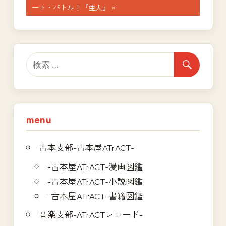
ナ
事:
の
ート・バトル！『亜人』
記
ビ
事:
ゲ
ー
シ
ョ
menu
ン
古本支部-古本屋ATrACT-
-古本屋ATrACT-漫画図鑑
-古本屋ATrACT-小説図鑑
-古本屋ATrACT-書籍図鑑
音楽支部-ATrACTレコード-