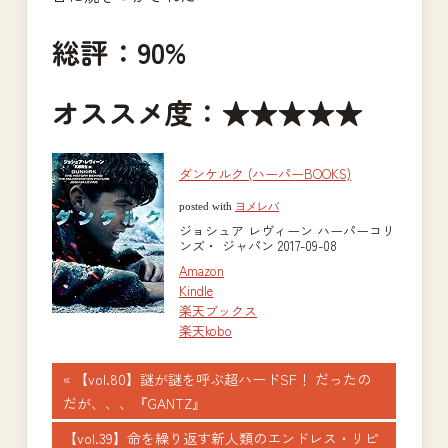
総評：90%
オススメ度：★★★★★
ダンケルク (ハーパーBOOKS)
posted with
ヨメレバ
ジョシュア レヴィーン ハーパーコリ
ンズ・ ジャパン 2017-09-08
Amazon
Kindle
楽天ブックス
楽天kobo
投
前
【vol.80】謎が謎を呼ぶ超ハードSF！ だったの
の
だが、、、『GANTZ』
稿
記
次
【vol.39】命を繰り返す新人類のエンドレス・リピ