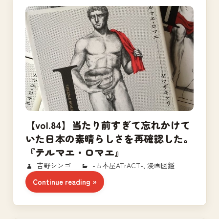
【vol.84】当たり前すぎて忘れかけて
いた日本の素晴らしさを再確認した。
『テルマエ・ロマエ』
2017/10/05
吉野シンゴ
-古本屋ATrACT-
,
漫画図鑑
Continue reading