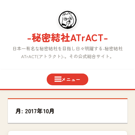
コ
ン
テ
ン
-秘密結社ATrACT-
ツ
へ
日本一有名な秘密結社を目指し日々明躍する-秘密結社
ス
ATrACT(アトラクト)-。その公式総合サイト。
キ
ッ
プ
月:
2017年10月