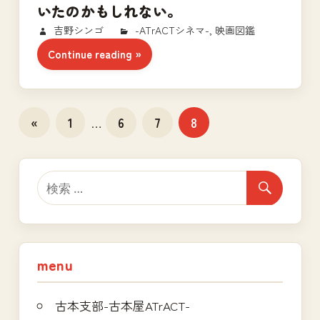
いたのかもしれない。
2017/10/02
吉野シンゴ
-ATrACTシネマ-
,
映画図鑑
Continue reading
投
前
«
1
…
6
7
8
の
稿
記
の
事
ペ
ー
ジ
menu
送
古本支部-古本屋ATrACT-
り