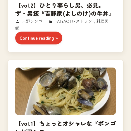
【vol.2】ひとり暮らし男、必見。
ザ・男飯『吉野家(よしのけ)の牛丼』
2018/02/17
吉野シンゴ
-ATrACTレストラン-
,
料理図
鑑
Continue reading
【vol.1】ちょっとオシャレな『ボンゴ