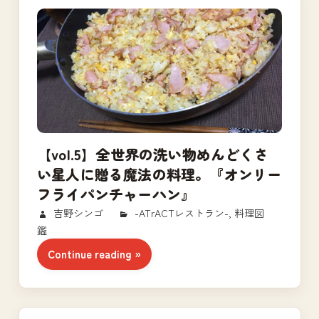
【vol.5】全世界の洗い物めんどくさ
い星人に贈る魔法の料理。『オンリー
フライパンチャーハン』
2018/03/25
吉野シンゴ
-ATrACTレストラン-
,
料理図
鑑
Continue reading