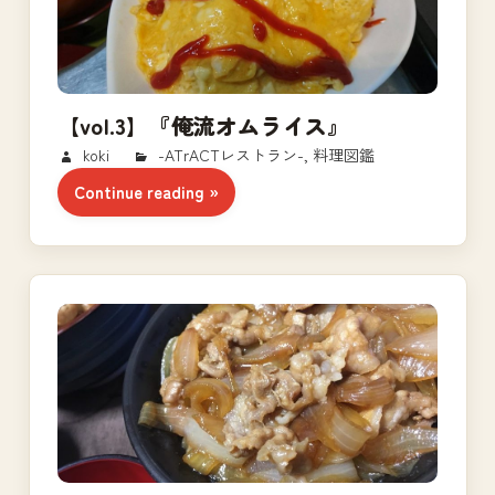
【vol.3】『俺流オムライス』
2018/02/23
koki
-ATrACTレストラン-
,
料理図鑑
Continue reading