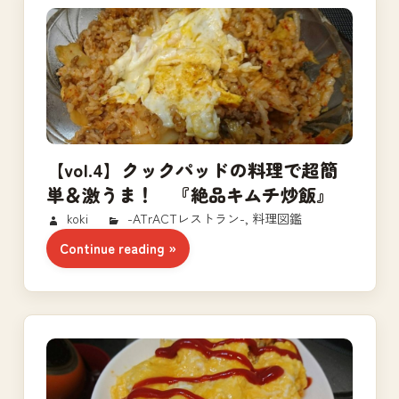
【vol.4】クックパッドの料理で超簡
単＆激うま！ 『絶品キムチ炒飯』
2018/03/02
koki
-ATrACTレストラン-
,
料理図鑑
Continue reading