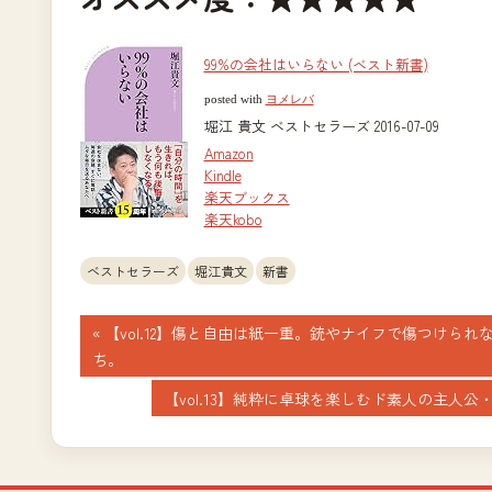
99%の会社はいらない (ベスト新書)
posted with
ヨメレバ
堀江 貴文 ベストセラーズ 2016-07-09
Amazon
Kindle
楽天ブックス
楽天kobo
ベストセラーズ
堀江貴文
新書
投
前
【vol.12】傷と自由は紙一重。銃やナイフで傷つけられ
の
ち。
稿
記
次
【vol.13】純粋に卓球を楽しむド素人の主人公・ヒロム
ナ
事:
の
記
ビ
事: