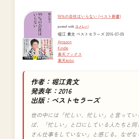
99%の会社はいらない (ベスト新書)
posted with
ヨメレバ
堀江 貴文 ベストセラーズ 2016-07-09
Amazon
Kindle
楽天ブックス
楽天kobo
作者：堀江貴文
発表年：2016
出版：ベストセラーズ
世の中には「忙しい、忙しい」と言ってい
ば、「忙しい」と口にしている人たちと同
さん仕事をしていない」と感じる。なぜな