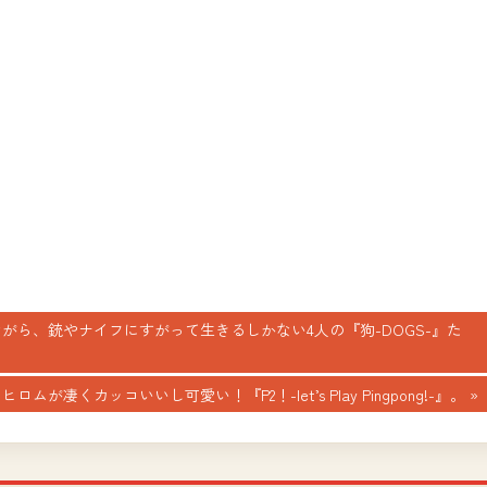
ながら、銃やナイフにすがって生きるしかない4人の『狗-DOGS-』た
が凄くカッコいいし可愛い！『P2！-let’s Play Pingpong!-』。