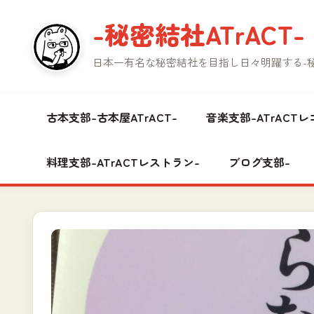
コ
-秘密結社ATrACT-
ン
テ
日本一有名な秘密結社を目指し日々明躍する-秘密
ン
ツ
へ
古本支部-古本屋ATrACT-
音楽支部-ATrACTレ
ス
キ
料理支部-ATrACTレストラン-
ブログ支部-
ッ
プ