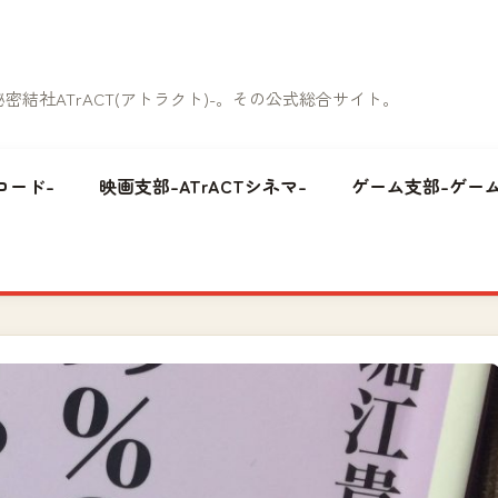
結社ATrACT(アトラクト)-。その公式総合サイト。
コード-
映画支部-ATrACTシネマ-
ゲーム支部-ゲーム