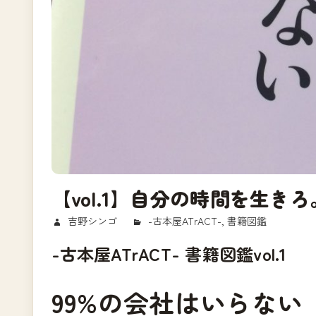
【vol.1】自分の時間を生き
2017/08/21
吉野シンゴ
-古本屋ATrACT-
,
書籍図鑑
-古本屋ATrACT- 書籍図鑑vol.1
99%の会社はいらない