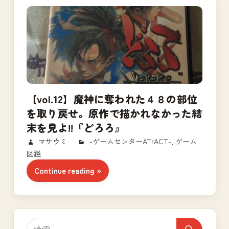
【vol.12】魔神に奪われた４８の部位
を取り戻せ。原作で描かれなかった結
末を見よ!!『どろろ』
2018/03/12
マサウミ
-ゲームセンターATrACT-
,
ゲーム
図鑑
Continue reading