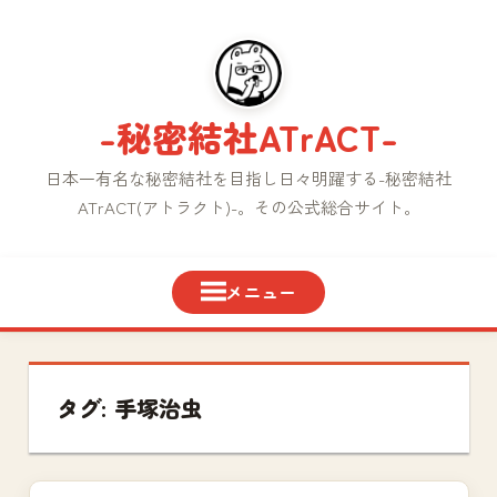
コ
ン
テ
ン
-秘密結社ATrACT-
ツ
へ
日本一有名な秘密結社を目指し日々明躍する-秘密結社
ス
ATrACT(アトラクト)-。その公式総合サイト。
キ
ッ
プ
タグ:
手塚治虫