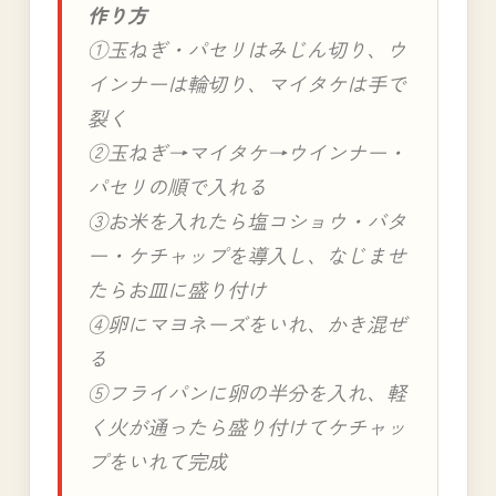
作り方
①玉ねぎ・パセリはみじん切り、ウ
インナーは輪切り、マイタケは手で
裂く
②玉ねぎ→マイタケ→ウインナー・
パセリの順で入れる
③お米を入れたら塩コショウ・バタ
ー・ケチャップを導入し、なじませ
たらお皿に盛り付け
④卵にマヨネーズをいれ、かき混ぜ
る
⑤フライパンに卵の半分を入れ、軽
く火が通ったら盛り付けてケチャッ
プをいれて完成