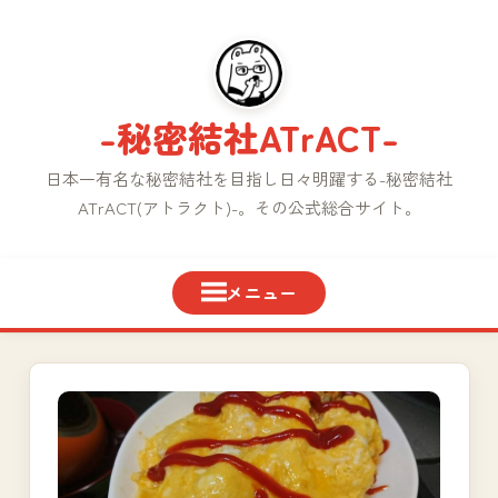
コ
ン
テ
ン
-秘密結社ATrACT-
ツ
へ
日本一有名な秘密結社を目指し日々明躍する-秘密結社
ス
ATrACT(アトラクト)-。その公式総合サイト。
キ
ッ
プ