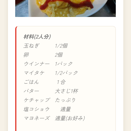
材料(2人分)
玉ねぎ 1/2個
卵 2個
ウインナー 1パック
マイタケ 1/2パック
ごはん １合
バター 大さじ1杯
ケチャップ たっぷり
塩コショウ 適量
マヨネーズ 適量(お好み)