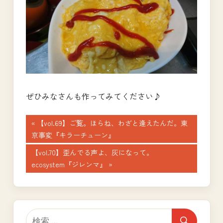
ぜひみなさんも作ってみてください♪
投
前
【vol.69】ご覧。ほらね、わざと逢えたんだ。東
の
京事変『キラーチューン』
稿
記
次
【vol.70】歪んでる声よ、灰になって。
ナ
事:
の
ecosystem『ジレンマ』
記
ビ
事:
ゲ
ー